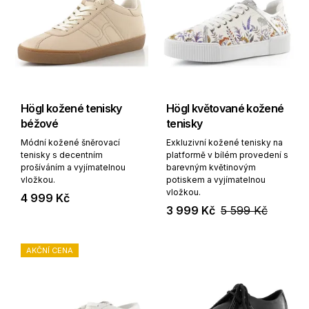
Högl kožené tenisky
Högl květované kožené
béžové
tenisky
Módní kožené šněrovací
Exkluzivní kožené tenisky na
tenisky s decentním
platformě v bílém provedení s
prošíváním a vyjímatelnou
barevným květinovým
vložkou.
potiskem a vyjímatelnou
vložkou.
4 999 Kč
3 999 Kč
5 599 Kč
AKČNÍ CENA