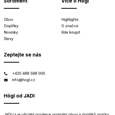
Sortiment
Více o Högl
Obuv
Highlights
Doplňky
O značce
Novinky
Kde koupit
Slevy
Zeptejte se nás
+420 488 588 000
info@hogl.cz
Högl od JADI
JADI.cz je oficiální prodejce originální obuvi a doplňků značky