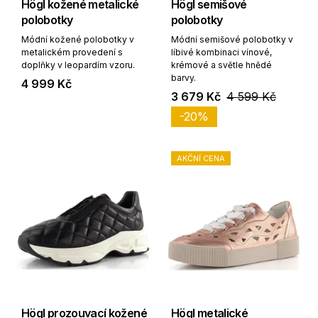
Högl kožené metalické
Högl semišové
polobotky
polobotky
Módní kožené polobotky v
Módní semišové polobotky v
metalickém provedení s
líbivé kombinaci vínové,
doplňky v leopardím vzoru.
krémové a světle hnědé
barvy.
4 999 Kč
3 679 Kč
4 599 Kč
-20%
AKČNÍ CENA
Högl prozouvací kožené
Högl metalické