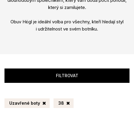
dlouhodobým společníkem, který vám dodá pocit pohodlí,
který si zamilujete.
Obuv Högl je ideální volba pro všechny, kteří hledají styl
i udržitelnost ve svém botníku.
FILTROVAT
Uzavřené boty
38