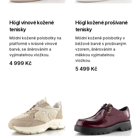
Högl vínové kožené
Högl kožené prošívané
tenisky
tenisky
Módní kožené polobotky na
Módní kožené polobotky v
platformě v krásné vínové
béžové barvě s prošívaným
barvě, se šněrováním a
vzorem, šněrováním a
vyjímatelnou vložkou.
měkkou vyjímatelnou
vložkou.
4 999 Kč
5 499 Kč