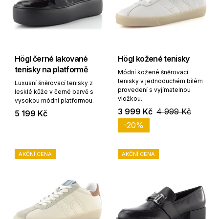
Högl černé lakované
Högl kožené tenisky
tenisky na platformě
Módní kožené šněrovací
tenisky v jednoduchém bílém
Luxusní šněrovací tenisky z
provedení s vyjímatelnou
lesklé kůže v černé barvě s
vložkou.
vysokou módní platformou.
3 999 Kč
4 999 Kč
5 199 Kč
-20%
AKČNÍ CENA
AKČNÍ CENA