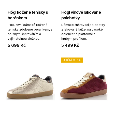
Högl kožené tenisky s
Högl vínové lakované
beránkem
polobotky
Exkluzivní dámské kožené
Dámské šněrovací polobotky
tenisky zdobené beránkem, s
z lakované kůže, na vysoké
pružným šněrováním a
odlehčené platformě s
vyjímatelnou vložkou.
hrubým profilem.
5 699 Kč
5 499 Kč
AKČNÍ CENA