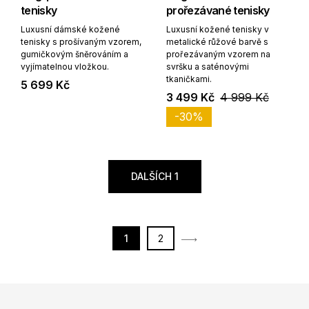
tenisky
prořezávané tenisky
Luxusní dámské kožené
Luxusní kožené tenisky v
tenisky s prošívaným vzorem,
metalické růžové barvě s
gumičkovým šněrováním a
prořezávaným vzorem na
vyjímatelnou vložkou.
svršku a saténovými
tkaničkami.
5 699 Kč
3 499 Kč
4 999 Kč
-30%
DALŠÍCH 1
1
2