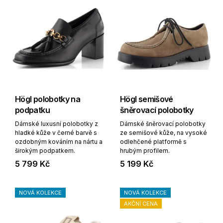
Högl polobotky na
Högl semišové
podpatku
šněrovací polobotky
Dámské luxusní polobotky z
Dámské šněrovací polobotky
hladké kůže v černé barvě s
ze semišové kůže, na vysoké
ozdobným kováním na nártu a
odlehčené platformě s
širokým podpatkem.
hrubým profilem.
5 799 Kč
5 199 Kč
NOVÁ KOLEKCE
NOVÁ KOLEKCE
AKČNÍ CENA