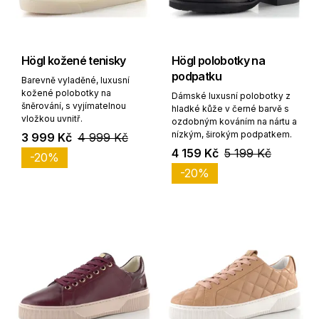
Högl kožené tenisky
Högl polobotky na
podpatku
Barevně vyladěné, luxusní
kožené polobotky na
Dámské luxusní polobotky z
šněrování, s vyjímatelnou
hladké kůže v černé barvě s
vložkou uvnitř.
ozdobným kováním na nártu a
nízkým, širokým podpatkem.
3 999 Kč
4 999 Kč
4 159 Kč
5 199 Kč
-20%
-20%