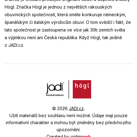
Högl. Značka Högl je jednou z největších rakouských
obuvnických společností, která směle konkuruje německým,
španělským či italským výrobcům obuvi. O tom svědčí i fakt, že
tato společnost je zastoupena ve více jak 30ti zemích světa
a výjimkou není ani Česká republika. Když Högl, tak jedině
z JADI.cz.
© 2026
JADI.cz
.
Užití materiálů bez souhlasu není možné.
Údaje mají pouze
informativní charakter a mohou být změněny bez předchozího
upozornění.
Created by
optim
web