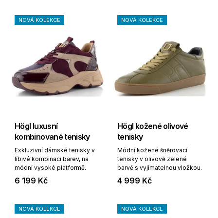
NOVÁ KOLEKCE
NOVÁ KOLEKCE
Högl luxusní
Högl kožené olivové
kombinované tenisky
tenisky
Exkluzivní dámské tenisky v
Módní kožené šněrovací
líbivé kombinaci barev, na
tenisky v olivově zelené
módní vysoké platformě.
barvě s vyjímatelnou vložkou.
6 199 Kč
4 999 Kč
NOVÁ KOLEKCE
NOVÁ KOLEKCE