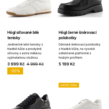
Högl síťované bílé
Högl černé šněrovací
tenisky
polobotky
Jedinečné letní tenisky z
Dámské šněrovací polobotky
hladké kůže a prodyšné
z hladké kůže, na vysoké
síťoviny s extra měkkou
odlehčené platformě s
vyjímatelnou vložkou.
hrubým profilem.
3 999 Kč
4 999 Kč
5 199 Kč
-20%
AKČNÍ CENA