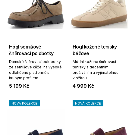
Högl semišové
Högl kožené tenisky
šněrovací polobotky
béžové
Dámské šněrovací polobotky
Módní kožené šněrovací
ze semišové kůže, na vysoké
tenisky s decentním
odlehčené platformě s
prošíváním a vyjímatelnou
hrubým profilem.
vložkou.
5 199 Kč
4 999 Kč
NOVÁ KOLEKCE
NOVÁ KOLEKCE