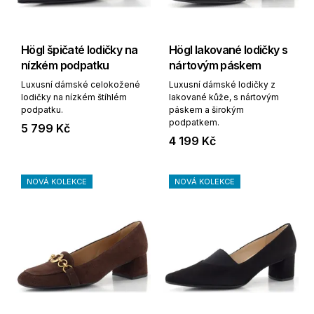
Högl špičaté lodičky na
Högl lakované lodičky s
nízkém podpatku
nártovým páskem
Luxusní dámské celokožené
Luxusní dámské lodičky z
lodičky na nízkém štíhlém
lakované kůže, s nártovým
podpatku.
páskem a širokým
podpatkem.
5 799 Kč
4 199 Kč
NOVÁ KOLEKCE
NOVÁ KOLEKCE