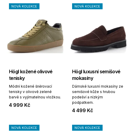
NOVÁ KOLEKCE
NOVÁ KOLEKCE
Högl kožené olivové
Högl luxusní semišové
tenisky
mokasíny
Módní kožené šněrovací
Dámské luxusní mokasíny ze
tenisky v olivově zelené
semišové kůže s hrubou
barvě s vyjímatelnou vložkou.
podešví a nízkým
podpatkem.
4 999 Kč
4 499 Kč
NOVÁ KOLEKCE
NOVÁ KOLEKCE