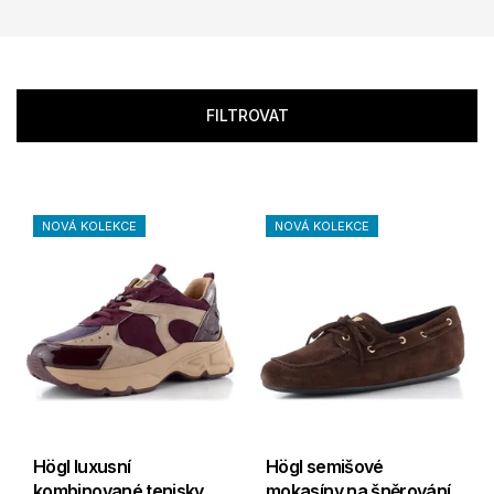
FILTROVAT
NOVÁ KOLEKCE
NOVÁ KOLEKCE
Högl luxusní
Högl semišové
kombinované tenisky
mokasíny na šněrování