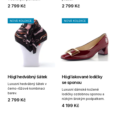
2 799 Kč
2 799 Kč
NOVÁ KOLEKCE
NOVÁ KOLEKCE
Högl hedvábný šátek
Högl lakované lodičky
se sponou
Luxusní hedvábný šátek v
černo-růžové kombinaci
Luxusní dámské kožené
barev.
lodičky ozdobnou sponou a
nízkým širokým podpatkem.
2 799 Kč
4 199 Kč