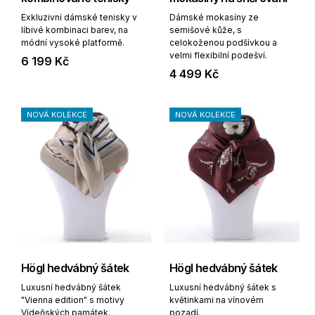
Exkluzivní dámské tenisky v
Dámské mokasíny ze
líbivé kombinaci barev, na
semišové kůže, s
módní vysoké platformě.
celokoženou podšívkou a
velmi flexibilní podešví.
6 199 Kč
4 499 Kč
NOVÁ KOLEKCE
NOVÁ KOLEKCE
Högl hedvábný šátek
Högl hedvábný šátek
Luxusní hedvábný šátek
Luxusní hedvábný šátek s
"Vienna edition" s motivy
květinkami na vínovém
Vídeňských památek.
pozadí.