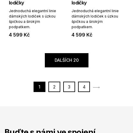
lodičky
lodičky
Jednoduchá elegantní linie
Jednoduchá elegantní linie
dámských lodiček s úzkou
dámských lodiček s úzkou
špičkou a širokým
špičkou a širokým
podpatkem.
podpatkem.
4 599 Kč
4 599 Kč
DALŠÍCH 20
1
2
3
4
Buďte s námi ve spojení