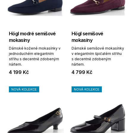
Högl modré semišové
Högl semišové
mokasíny
mokasíny
Dámské kožené mokasínky v
Dámské semišové mokasínky
jednoduchém elegantním
v elegantním špičatém střihu
střihu s decentně zdobeným
s decentně zdobeným
nártem.
nártem.
4 199 Kč
4 799 Kč
NOVÁ KOLEKCE
NOVÁ KOLEKCE