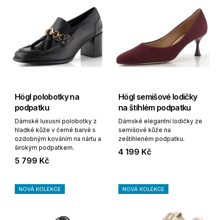
Högl polobotky na
Högl semišové lodičky
podpatku
na štíhlém podpatku
Dámské luxusní polobotky z
Dámské elegantní lodičky ze
hladké kůže v černé barvě s
semišové kůže na
ozdobným kováním na nártu a
zeštíhleném podpatku.
širokým podpatkem.
4 199 Kč
5 799 Kč
NOVÁ KOLEKCE
NOVÁ KOLEKCE