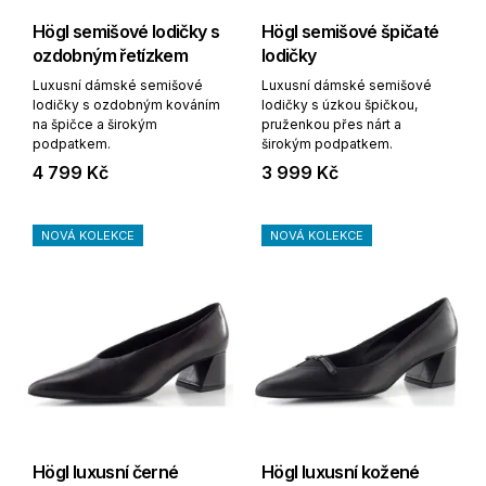
Högl semišové lodičky s
Högl semišové špičaté
ozdobným řetízkem
lodičky
Luxusní dámské semišové
Luxusní dámské semišové
lodičky s ozdobným kováním
lodičky s úzkou špičkou,
na špičce a širokým
pruženkou přes nárt a
podpatkem.
širokým podpatkem.
4 799 Kč
3 999 Kč
NOVÁ KOLEKCE
NOVÁ KOLEKCE
Högl luxusní černé
Högl luxusní kožené