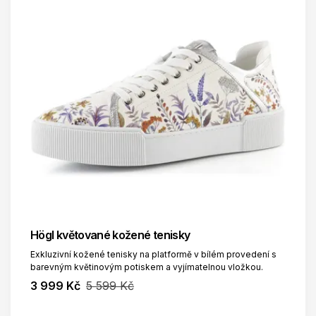
Högl květované kožené tenisky
Exkluzivní kožené tenisky na platformě v bílém provedení s
barevným květinovým potiskem a vyjímatelnou vložkou.
3 999 Kč
5 599 Kč