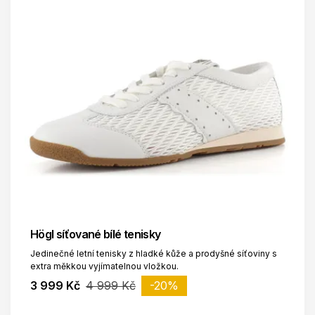
Högl síťované bílé tenisky
Jedinečné letní tenisky z hladké kůže a prodyšné síťoviny s
extra měkkou vyjímatelnou vložkou.
3 999 Kč
4 999 Kč
-20%