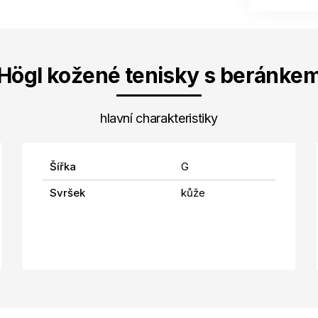
Högl kožené tenisky s beránke
hlavní charakteristiky
Šířka
G
Svršek
kůže