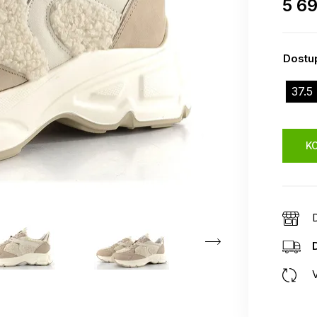
5 6
Dostup
37.5
KO