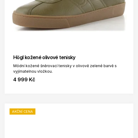
Högl kožené olivové tenisky
Módní kožené šněrovací tenisky v olivově zelené barvě s
vyjímatelnou vložkou.
4 999 Kč
AKČNÍ CENA