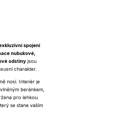
exkluzivní spojení
inace nubukové,
vé odstíny
jsou
uxusní charakter.
nosí. Interiér je
u vlněným beránkem,
vržena pro lehkou
terý se stane vaším