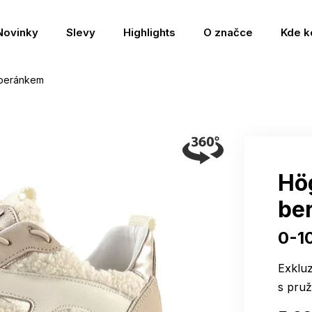
Novinky
Slevy
Highlights
O značce
Kde k
 beránkem
Hög
be
0-1
Exklu
s pru