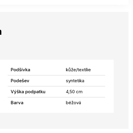
m
Podšívka
kůže/textílie
Podešev
syntetika
Výška podpatku
4,50 cm
Barva
béžová