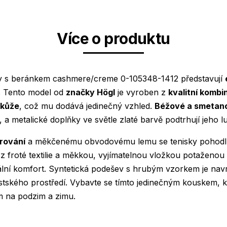
Více o produktu
y s beránkem cashmere/creme 0-105348-1412 představují
. Tento model od
značky Högl
je vyroben z
kvalitní komb
 kůže
, což mu dodává jedinečný vzhled.
Béžové a smetano
a metalické doplňky ve světle zlaté barvě podtrhují jeho l
rování
a měkčenému obvodovému lemu se tenisky pohodlně 
z froté textilie a měkkou, vyjímatelnou vložkou potaženo
ální komfort. Syntetická podešev s hrubým vzorkem je na
ěstského prostředí. Vybavte se tímto jedinečným kouskem, k
 na podzim a zimu.