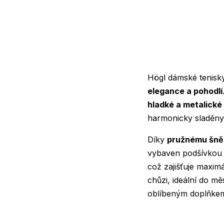
Högl dámské tenisk
elegance a pohodlí
hladké a metalické
harmonicky sladěny, 
Díky
pružnému šně
vybaven podšívkou 
což zajišťuje maxim
chůzi, ideální do m
oblíbeným doplňkem