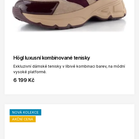
Högl luxusní kombinované tenisky
Exkluzivní dámské tenisky v líbivé kombinaci barev, na módní
vysoké platformě.
6 199 Kč
NOVÁ KOLEKCE
AKČNÍ CENA