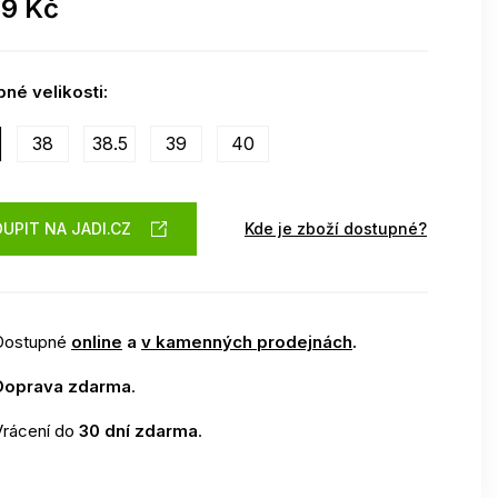
99 Kč
né velikosti:
38
38.5
39
40
UPIT NA JADI.CZ
Kde je zboží dostupné?
Dostupné
online
a
v kamenných prodejnách
.
Doprava zdarma
.
Vrácení do
30 dní zdarma
.