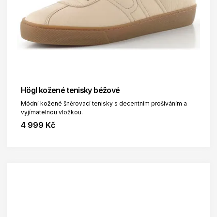
Högl kožené tenisky béžové
Módní kožené šněrovací tenisky s decentním prošíváním a
vyjímatelnou vložkou.
4 999 Kč