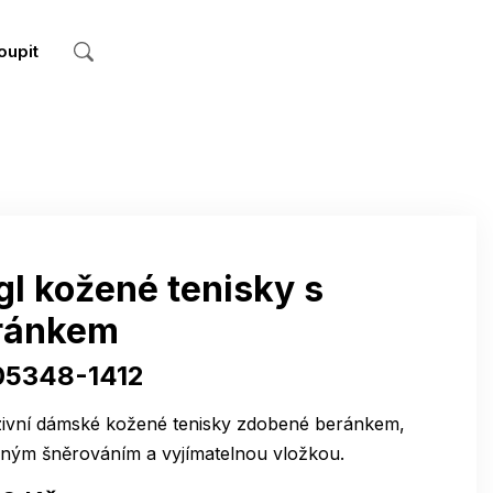
oupit
l kožené tenisky s
ránkem
05348-1412
zivní dámské kožené tenisky zdobené beránkem,
žným šněrováním a vyjímatelnou vložkou.