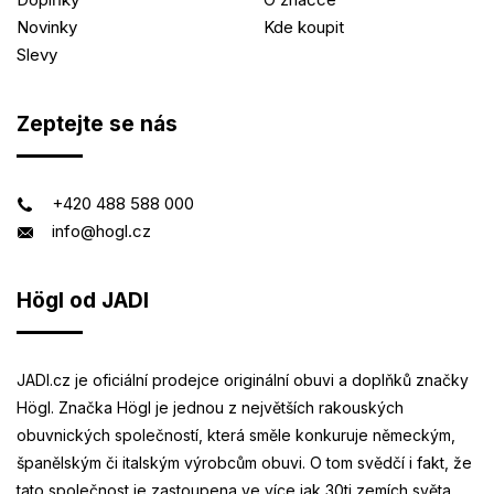
Novinky
Kde koupit
Slevy
Zeptejte se nás
+420 488 588 000
info@hogl.cz
Högl od JADI
JADI.cz je oficiální prodejce originální obuvi a doplňků značky
Högl. Značka Högl je jednou z největších rakouských
obuvnických společností, která směle konkuruje německým,
španělským či italským výrobcům obuvi. O tom svědčí i fakt, že
tato společnost je zastoupena ve více jak 30ti zemích světa