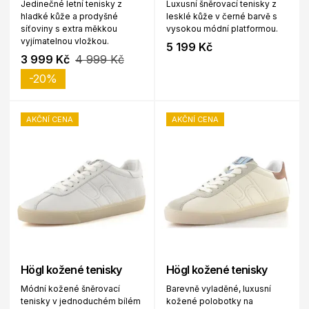
Jedinečné letní tenisky z
Luxusní šněrovací tenisky z
hladké kůže a prodyšné
lesklé kůže v černé barvě s
síťoviny s extra měkkou
vysokou módní platformou.
vyjímatelnou vložkou.
5 199 Kč
3 999 Kč
4 999 Kč
-20%
AKČNÍ CENA
AKČNÍ CENA
Högl kožené tenisky
Högl kožené tenisky
Módní kožené šněrovací
Barevně vyladěné, luxusní
tenisky v jednoduchém bílém
kožené polobotky na