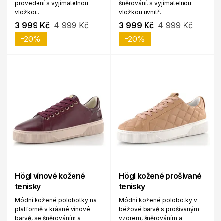
provedení s vyjímatelnou
šněrování, s vyjímatelnou
vložkou.
vložkou uvnitř.
3 999 Kč
4 999 Kč
3 999 Kč
4 999 Kč
-20%
-20%
Högl vínové kožené
Högl kožené prošívané
tenisky
tenisky
Módní kožené polobotky na
Módní kožené polobotky v
platformě v krásné vínové
béžové barvě s prošívaným
barvě, se šněrováním a
vzorem, šněrováním a