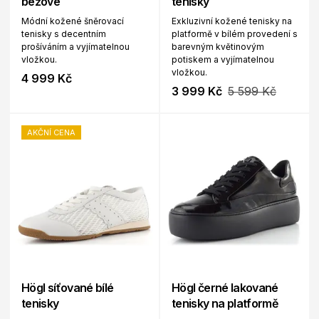
béžové
tenisky
Módní kožené šněrovací
Exkluzivní kožené tenisky na
tenisky s decentním
platformě v bílém provedení s
prošíváním a vyjímatelnou
barevným květinovým
vložkou.
potiskem a vyjímatelnou
vložkou.
4 999 Kč
3 999 Kč
5 599 Kč
AKČNÍ CENA
Högl síťované bílé
Högl černé lakované
tenisky
tenisky na platformě