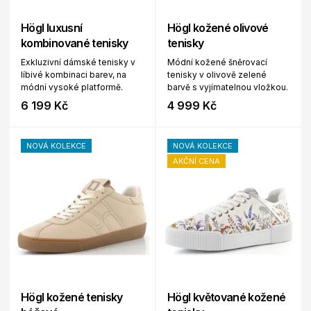
Högl luxusní
Högl kožené olivové
kombinované tenisky
tenisky
Exkluzivní dámské tenisky v
Módní kožené šněrovací
líbivé kombinaci barev, na
tenisky v olivově zelené
módní vysoké platformě.
barvě s vyjímatelnou vložkou.
6 199 Kč
4 999 Kč
NOVÁ KOLEKCE
NOVÁ KOLEKCE
AKČNÍ CENA
Högl kožené tenisky
Högl květované kožené