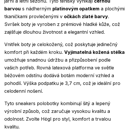
jarní a letní sezónu. Tyto tenisky vynikají
černou
barvou
s nádherným
platinovým opatkem
a plochými
tkaničkami provlečenými v
očkách zlaté barvy
.
Svršek boty je vyroben z prémiové hladké kůže, což
zajišťuje dlouhou životnost a elegantní vzhled.
Vnitřek boty je celokožený, což poskytuje jedinečný
komfort při každém kroku.
Vyjímatelná kožená stélka
umožňuje snadnou údržbu a přizpůsobení podle
vašich potřeb. Rovná latexová platforma ve světle
béžovém odstínu dodává botám moderní vzhled a
pohodlí. Výška podpatku je 3,7 cm, což je ideální pro
celodenní nošení.
Tyto sneakers polobotky kombinují šitý a lepený
výrobní způsob, což zaručuje vysokou kvalitu a
odolnost. Zvolte Högl pro styl, komfort a trvalou
kvalitu.