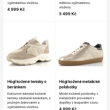
vyjímatelnou vložkou.
měkkou vyjímatelnou
vložkou.
4 999 Kč
5 499 Kč
Högl kožené tenisky s
Högl kožené metalické
beránkem
polobotky
Exkluzivní dámské kožené
Módní kožené polobotky v
tenisky zdobené beránkem, s
metalickém provedení s
pružným šněrováním a
doplňky v leopardím vzoru.
vyjímatelnou vložkou.
4 999 Kč