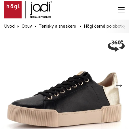
Úvod
Obuv
Tenisky a sneakers
Högl černé polobotky