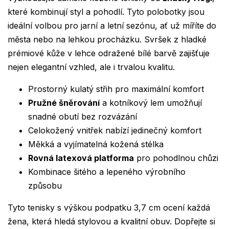
které kombinují styl a pohodlí. Tyto polobotky jsou
ideální volbou pro jarní a letní sezónu, ať už míříte do
města nebo na lehkou procházku. Svršek z hladké
prémiové kůže v lehce odražené bílé barvě zajišťuje
nejen elegantní vzhled, ale i trvalou kvalitu.
Prostorný kulatý střih pro maximální komfort
Pružné šněrování
a kotníkový lem umožňují
snadné obutí bez rozvázání
Celokožený vnitřek nabízí jedinečný komfort
Měkká a vyjímatelná kožená stélka
Rovná latexová platforma
pro pohodlnou chůzi
Kombinace šitého a lepeného výrobního
způsobu
Tyto tenisky s výškou podpatku 3,7 cm ocení každá
žena, která hledá stylovou a kvalitní obuv. Dopřejte si