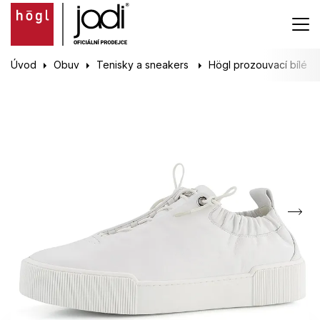
Úvod
Obuv
Tenisky a sneakers
Högl prozouvací bílé p