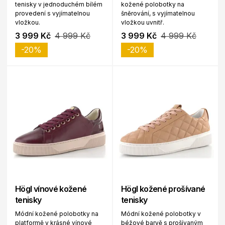
tenisky v jednoduchém bílém
kožené polobotky na
provedení s vyjímatelnou
šněrování, s vyjímatelnou
vložkou.
vložkou uvnitř.
3 999 Kč
4 999 Kč
3 999 Kč
4 999 Kč
-20%
-20%
Högl vínové kožené
Högl kožené prošívané
tenisky
tenisky
Módní kožené polobotky na
Módní kožené polobotky v
platformě v krásné vínové
béžové barvě s prošívaným