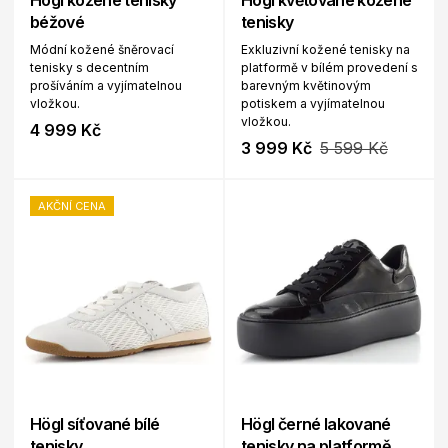
Högl kožené tenisky
Högl květované kožené
béžové
tenisky
Módní kožené šněrovací
Exkluzivní kožené tenisky na
tenisky s decentním
platformě v bílém provedení s
prošíváním a vyjímatelnou
barevným květinovým
vložkou.
potiskem a vyjímatelnou
vložkou.
4 999 Kč
3 999 Kč
5 599 Kč
AKČNÍ CENA
Högl síťované bílé
Högl černé lakované
tenisky
tenisky na platformě