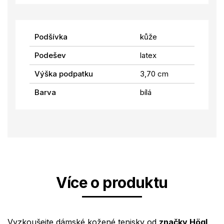
Podšívka
kůže
Podešev
latex
Výška podpatku
3,70 cm
Barva
bílá
Více o produktu
Vyzkoušejte dámské kožené tenisky od
značky Högl
,