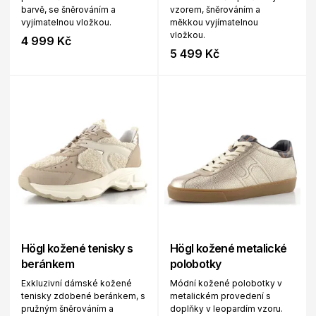
barvě, se šněrováním a
vzorem, šněrováním a
vyjímatelnou vložkou.
měkkou vyjímatelnou
vložkou.
4 999 Kč
5 499 Kč
Högl kožené tenisky s
Högl kožené metalické
beránkem
polobotky
Exkluzivní dámské kožené
Módní kožené polobotky v
tenisky zdobené beránkem, s
metalickém provedení s
pružným šněrováním a
doplňky v leopardím vzoru.