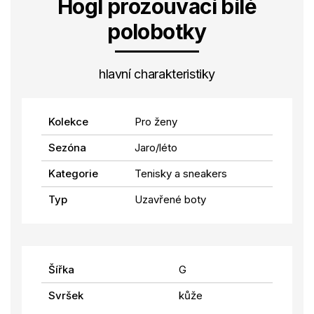
Högl prozouvací bílé
polobotky
hlavní charakteristiky
Kolekce
Pro ženy
Sezóna
Jaro/léto
Kategorie
Tenisky a sneakers
Typ
Uzavřené boty
Šířka
G
Svršek
kůže