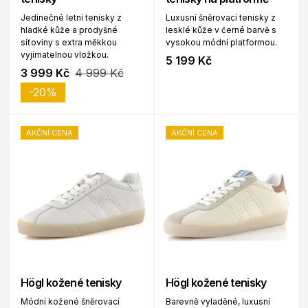
Jedinečné letní tenisky z
Luxusní šněrovací tenisky z
hladké kůže a prodyšné
lesklé kůže v černé barvě s
síťoviny s extra měkkou
vysokou módní platformou.
vyjímatelnou vložkou.
5 199 Kč
3 999 Kč
4 999 Kč
-20%
AKČNÍ CENA
AKČNÍ CENA
Högl kožené tenisky
Högl kožené tenisky
Módní kožené šněrovací
Barevně vyladěné, luxusní