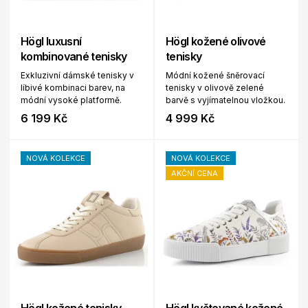
Högl luxusní
Högl kožené olivové
kombinované tenisky
tenisky
Exkluzivní dámské tenisky v
Módní kožené šněrovací
líbivé kombinaci barev, na
tenisky v olivově zelené
módní vysoké platformě.
barvě s vyjímatelnou vložkou.
6 199 Kč
4 999 Kč
NOVÁ KOLEKCE
NOVÁ KOLEKCE
AKČNÍ CENA