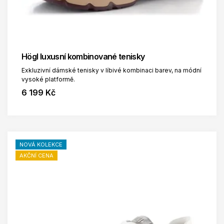
Högl luxusní kombinované tenisky
Exkluzivní dámské tenisky v líbivé kombinaci barev, na módní
vysoké platformě.
6 199 Kč
NOVÁ KOLEKCE
AKČNÍ CENA