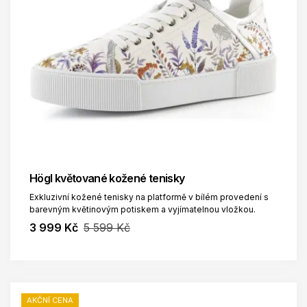
Högl květované kožené tenisky
Exkluzivní kožené tenisky na platformě v bílém provedení s
barevným květinovým potiskem a vyjímatelnou vložkou.
3 999 Kč
5 599 Kč
AKČNÍ CENA