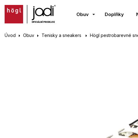
Obuv
Doplňky
Úvod
Obuv
Tenisky a sneakers
Högl pestrobarevné sn