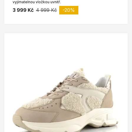
vyjímatelnou vložkou uvnitř.
3 999 Kč
4 999 Kč
-20%