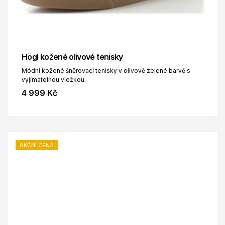
Högl kožené olivové tenisky
Módní kožené šněrovací tenisky v olivově zelené barvě s
vyjímatelnou vložkou.
4 999 Kč
AKČNÍ CENA