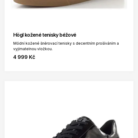
Högl kožené tenisky béžové
Módní kožené šněrovací tenisky s decentním prošíváním a
vyjímatelnou vložkou.
4 999 Kč