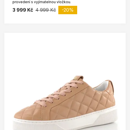
provedení s vyjímatelnou vložkou.
3 999 Kč
4 999 Kč
-20%