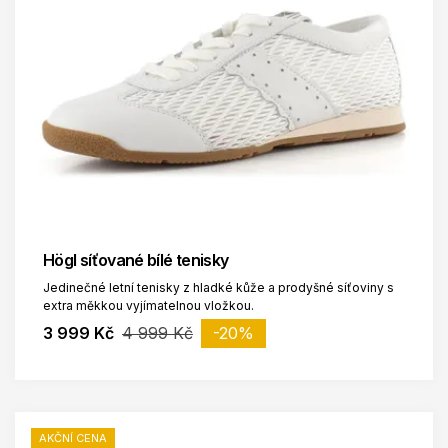
Högl síťované bílé tenisky
Jedinečné letní tenisky z hladké kůže a prodyšné síťoviny s
extra měkkou vyjímatelnou vložkou.
3 999 Kč
4 999 Kč
-20%
AKČNÍ CENA