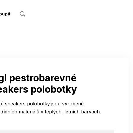
oupit
gl pestrobarevné
eakers polobotky
é sneakers polobotky jsou vyrobené
třídních materiálů v teplých, letních barvách.