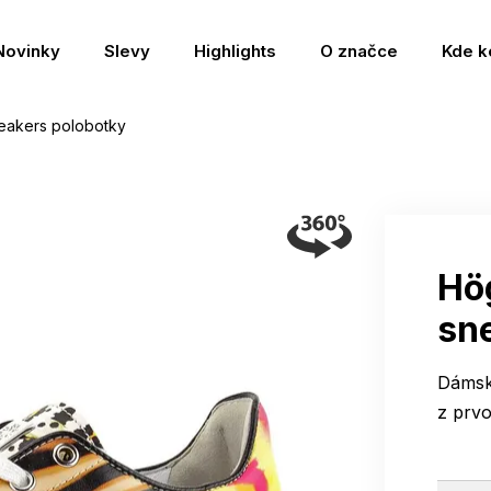
Novinky
Slevy
Highlights
O značce
Kde k
eakers polobotky
Hö
sn
Dámsk
z prvo