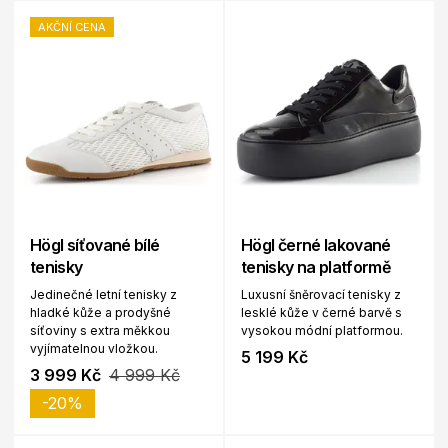
AKČNÍ CENA
Högl síťované bílé
Högl černé lakované
tenisky
tenisky na platformě
Jedinečné letní tenisky z
Luxusní šněrovací tenisky z
hladké kůže a prodyšné
lesklé kůže v černé barvě s
síťoviny s extra měkkou
vysokou módní platformou.
vyjímatelnou vložkou.
5 199 Kč
3 999 Kč
4 999 Kč
-20%