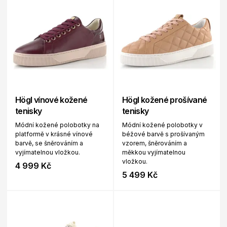
Högl vínové kožené
Högl kožené prošívané
tenisky
tenisky
Módní kožené polobotky na
Módní kožené polobotky v
platformě v krásné vínové
béžové barvě s prošívaným
barvě, se šněrováním a
vzorem, šněrováním a
vyjímatelnou vložkou.
měkkou vyjímatelnou
vložkou.
4 999 Kč
5 499 Kč