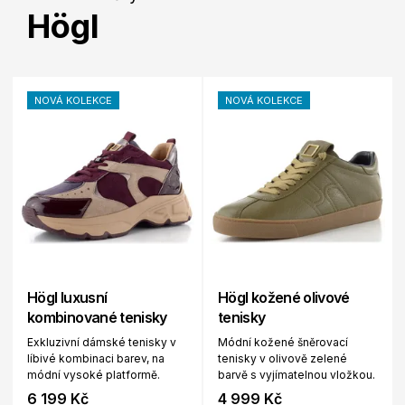
Högl
NOVÁ KOLEKCE
NOVÁ KOLEKCE
Högl luxusní
Högl kožené olivové
kombinované tenisky
tenisky
Exkluzivní dámské tenisky v
Módní kožené šněrovací
líbivé kombinaci barev, na
tenisky v olivově zelené
módní vysoké platformě.
barvě s vyjímatelnou vložkou.
6 199 Kč
4 999 Kč