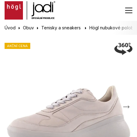
Úvod
Obuv
Tenisky a sneakers
Högl nubukové polobo
AKČNÍ CENA