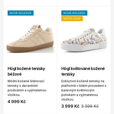
NOVÁ KOLEKCE
NOVÁ KOLEKCE
AKČNÍ CENA
Högl kožené tenisky
Högl květované kožené
béžové
tenisky
Módní kožené šněrovací
Exkluzivní kožené tenisky na
tenisky s decentním
platformě v bílém provedení s
prošíváním a vyjímatelnou
barevným květinovým
vložkou.
potiskem a vyjímatelnou
vložkou.
4 999 Kč
3 999 Kč
5 599 Kč