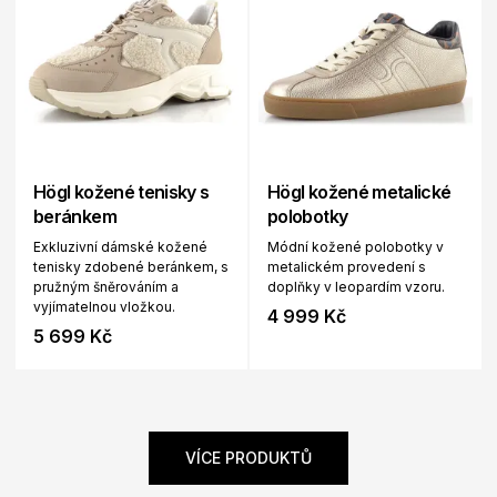
Högl kožené tenisky s
Högl kožené metalické
beránkem
polobotky
Exkluzivní dámské kožené
Módní kožené polobotky v
tenisky zdobené beránkem, s
metalickém provedení s
pružným šněrováním a
doplňky v leopardím vzoru.
vyjímatelnou vložkou.
4 999 Kč
5 699 Kč
VÍCE PRODUKTŮ