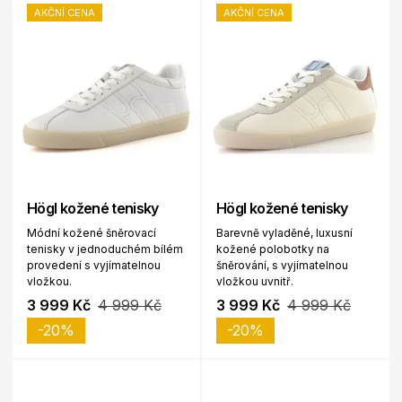
AKČNÍ CENA
AKČNÍ CENA
Högl kožené tenisky
Högl kožené tenisky
Módní kožené šněrovací
Barevně vyladěné, luxusní
tenisky v jednoduchém bílém
kožené polobotky na
provedení s vyjímatelnou
šněrování, s vyjímatelnou
vložkou.
vložkou uvnitř.
3 999 Kč
4 999 Kč
3 999 Kč
4 999 Kč
-20%
-20%