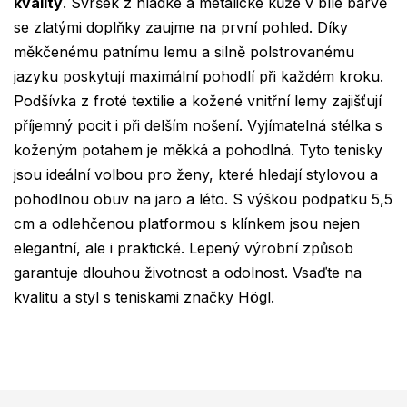
kvality
. Svršek z hladké a metalické kůže v bílé barvě
se zlatými doplňky zaujme na první pohled. Díky
měkčenému patnímu lemu a silně polstrovanému
jazyku poskytují maximální pohodlí při každém kroku.
Podšívka z froté textilie a kožené vnitřní lemy zajišťují
příjemný pocit i při delším nošení. Vyjímatelná stélka s
koženým potahem je měkká a pohodlná. Tyto tenisky
jsou ideální volbou pro ženy, které hledají stylovou a
pohodlnou obuv na jaro a léto. S výškou podpatku 5,5
cm a odlehčenou platformou s klínkem jsou nejen
elegantní, ale i praktické. Lepený výrobní způsob
garantuje dlouhou životnost a odolnost. Vsaďte na
kvalitu a styl s teniskami značky Högl.