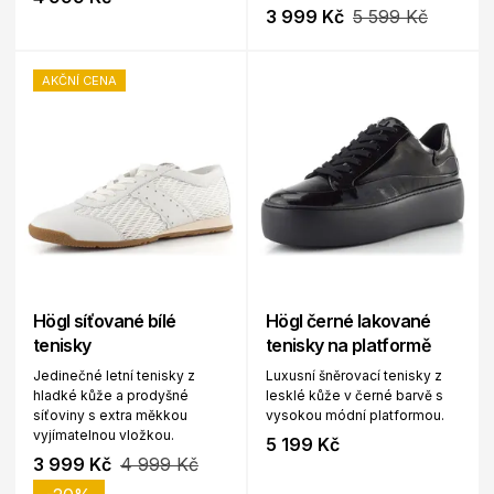
3 999 Kč
5 599 Kč
AKČNÍ CENA
Högl síťované bílé
Högl černé lakované
tenisky
tenisky na platformě
Jedinečné letní tenisky z
Luxusní šněrovací tenisky z
hladké kůže a prodyšné
lesklé kůže v černé barvě s
síťoviny s extra měkkou
vysokou módní platformou.
vyjímatelnou vložkou.
5 199 Kč
3 999 Kč
4 999 Kč