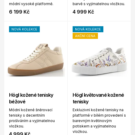
módní vysoké platformě.
barvě s vyjímatelnou vložkou.
6 199 Kč
4 999 Kč
NOVÁ KOLEKCE
NOVÁ KOLEKCE
AKČNÍ CENA
Högl kožené tenisky
Högl květované kožené
béžové
tenisky
Módní kožené šněrovací
Exkluzivní kožené tenisky na
tenisky s decentním
platformě v bílém provedení s
prošíváním a vyjímatelnou
barevným květinovým
vložkou.
potiskem a vyjímatelnou
vložkou.
4 999 Kč