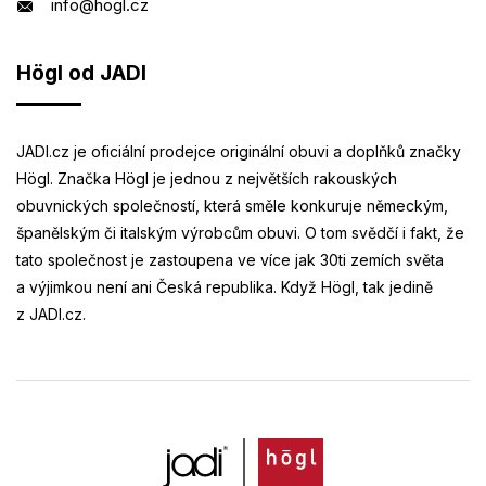
info@hogl.cz
Högl od JADI
JADI.cz je oficiální prodejce originální obuvi a doplňků značky
Högl. Značka Högl je jednou z největších rakouských
obuvnických společností, která směle konkuruje německým,
španělským či italským výrobcům obuvi. O tom svědčí i fakt, že
tato společnost je zastoupena ve více jak 30ti zemích světa
a výjimkou není ani Česká republika. Když Högl, tak jedině
z JADI.cz.