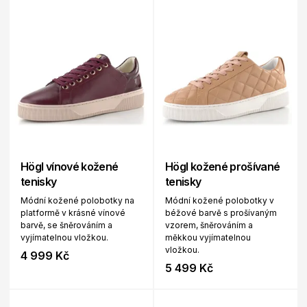
Högl vínové kožené
Högl kožené prošívané
tenisky
tenisky
Módní kožené polobotky na
Módní kožené polobotky v
platformě v krásné vínové
béžové barvě s prošívaným
barvě, se šněrováním a
vzorem, šněrováním a
vyjímatelnou vložkou.
měkkou vyjímatelnou
vložkou.
4 999 Kč
5 499 Kč