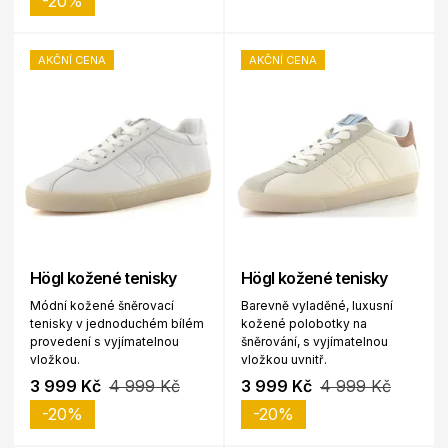
-20%
AKČNÍ CENA
AKČNÍ CENA
Högl kožené tenisky
Högl kožené tenisky
Módní kožené šněrovací
Barevně vyladěné, luxusní
tenisky v jednoduchém bílém
kožené polobotky na
provedení s vyjímatelnou
šněrování, s vyjímatelnou
vložkou.
vložkou uvnitř.
3 999 Kč
4 999 Kč
3 999 Kč
4 999 Kč
-20%
-20%