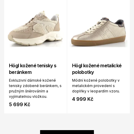
Högl kožené tenisky s
Högl kožené metalické
beránkem
polobotky
Exkluzivní dámské kožené
Módní kožené polobotky v
tenisky zdobené beránkem, s
metalickém provedení s
pružným šněrováním a
doplňky v leopardím vzoru.
vyjímatelnou vložkou.
4 999 Kč
5 699 Kč