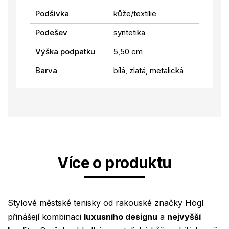
Podšívka
kůže/textílie
Podešev
syntetika
Výška podpatku
5,50 cm
Barva
bílá, zlatá, metalická
Více o produktu
Stylové městské tenisky od rakouské značky Högl
přinášejí kombinaci
luxusního designu
a
nejvyšší