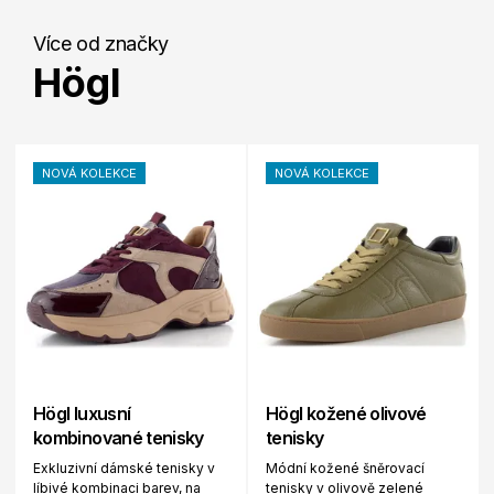
Více od značky
Högl
NOVÁ KOLEKCE
NOVÁ KOLEKCE
Högl luxusní
Högl kožené olivové
kombinované tenisky
tenisky
Exkluzivní dámské tenisky v
Módní kožené šněrovací
líbivé kombinaci barev, na
tenisky v olivově zelené