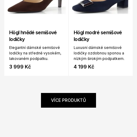
Högl hnědé semišové
Högl modré semišové
lodičky
lodičky
Elegantní dámské semišové
Luxusní dámské semišové
lodičky na středně vysokém,
lodičky ozdobnou sponou a
lakovaném podpatku.
nízkým širokým podpatkem.
3 999 Kč
4 199 Kč
VÍCE PRODUKTŮ