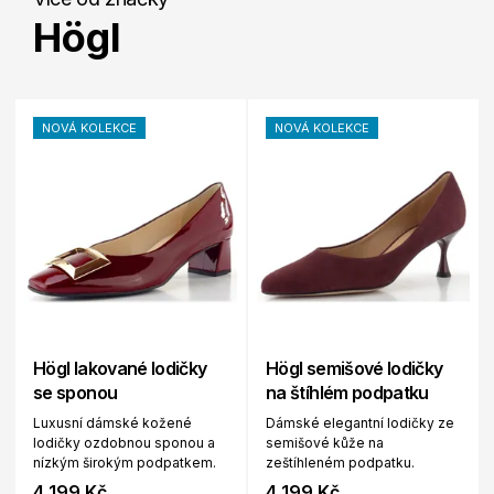
Högl
NOVÁ KOLEKCE
NOVÁ KOLEKCE
Högl lakované lodičky
Högl semišové lodičky
se sponou
na štíhlém podpatku
Luxusní dámské kožené
Dámské elegantní lodičky ze
lodičky ozdobnou sponou a
semišové kůže na
nízkým širokým podpatkem.
zeštíhleném podpatku.
4 199 Kč
4 199 Kč