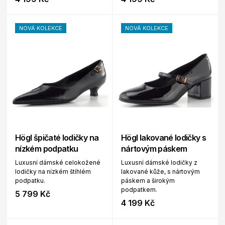
NOVÁ KOLEKCE
NOVÁ KOLEKCE
Högl špičaté lodičky na
Högl lakované lodičky s
nízkém podpatku
nártovým páskem
Luxusní dámské celokožené
Luxusní dámské lodičky z
lodičky na nízkém štíhlém
lakované kůže, s nártovým
podpatku.
páskem a širokým
podpatkem.
5 799 Kč
4 199 Kč