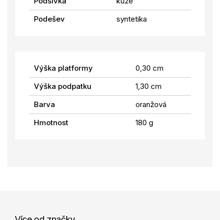
Podšívka
kůže
Podešev
syntetika
Výška platformy
0,30 cm
Výška podpatku
1,30 cm
Barva
oranžová
Hmotnost
180 g
Více od značky