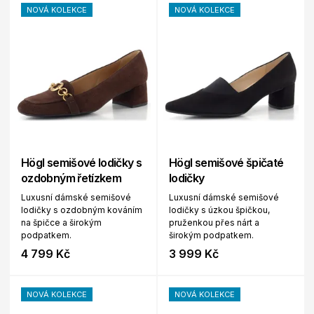
NOVÁ KOLEKCE
NOVÁ KOLEKCE
Högl semišové lodičky s
Högl semišové špičaté
ozdobným řetízkem
lodičky
Luxusní dámské semišové
Luxusní dámské semišové
lodičky s ozdobným kováním
lodičky s úzkou špičkou,
na špičce a širokým
pruženkou přes nárt a
podpatkem.
širokým podpatkem.
4 799 Kč
3 999 Kč
NOVÁ KOLEKCE
NOVÁ KOLEKCE