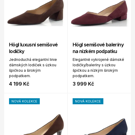
Högl luxusní semišové
Högl semišové baleríny
lodičky
na nízkém podpatku
Jednoduchá elegantní linie
Elegantně vykrojené dámské
dámských lodiček s úzkou
lodičky/baleríny s úzkou
špičkou a širokým
špičkou a nízkým širokým
podpatkem.
podpatkem.
4 199 Kč
3 999 Kč
NOVÁ KOLEKCE
NOVÁ KOLEKCE