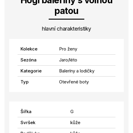
Högl baleríny s volnou
patou
hlavní charakteristiky
Kolekce
Pro ženy
Sezóna
Jaro/léto
Kategorie
Baleríny a lodičky
Typ
Otevřené boty
Šířka
G
Svršek
kůže