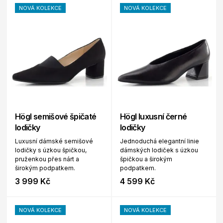
NOVÁ KOLEKCE
NOVÁ KOLEKCE
Högl semišové špičaté
Högl luxusní černé
lodičky
lodičky
Luxusní dámské semišové
Jednoduchá elegantní linie
lodičky s úzkou špičkou,
dámských lodiček s úzkou
pruženkou přes nárt a
špičkou a širokým
širokým podpatkem.
podpatkem.
3 999 Kč
4 599 Kč
NOVÁ KOLEKCE
NOVÁ KOLEKCE