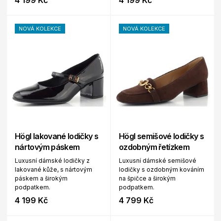
4 199 Kč
4 199 Kč
NOVÁ KOLEKCE
NOVÁ KOLEKCE
Högl lakované lodičky s
Högl semišové lodičky s
nártovým páskem
ozdobným řetízkem
Luxusní dámské lodičky z
Luxusní dámské semišové
lakované kůže, s nártovým
lodičky s ozdobným kováním
páskem a širokým
na špičce a širokým
podpatkem.
podpatkem.
4 199 Kč
4 799 Kč