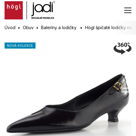
Úvod
Obuv
Baleríny a lodičky
Högl špičaté lodičky na
NOVÁ KOLEKCE