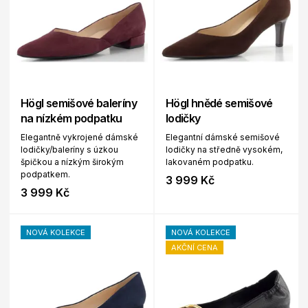
Högl semišové baleríny
Högl hnědé semišové
na nízkém podpatku
lodičky
Elegantně vykrojené dámské
Elegantní dámské semišové
lodičky/baleríny s úzkou
lodičky na středně vysokém,
špičkou a nízkým širokým
lakovaném podpatku.
podpatkem.
3 999 Kč
3 999 Kč
NOVÁ KOLEKCE
NOVÁ KOLEKCE
AKČNÍ CENA