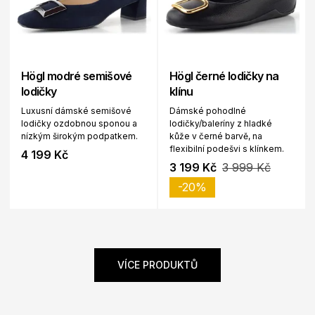
Högl modré semišové
Högl černé lodičky na
lodičky
klínu
Luxusní dámské semišové
Dámské pohodlné
lodičky ozdobnou sponou a
lodičky/baleríny z hladké
nízkým širokým podpatkem.
kůže v černé barvě, na
flexibilní podešvi s klínkem.
4 199 Kč
3 199 Kč
3 999 Kč
-20%
VÍCE PRODUKTŮ