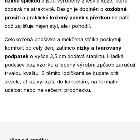
úzkou špičkou
a jsou vyrobeny z lesklé kůže, která
dodává na atraktivitě. Design je doplněn o
ozdobné
prošití
a praktický
kožený pásek s přezkou
na patě,
což zajišťuje nejen styl, ale i pohodlí.
Celokožená podšívka a měkčená stélka poskytují
komfort po celý den, zatímco
nízký a tvarovaný
podpatek
o výšce 3,5 cm dodává stabilitu. Hladká
podešev bez vzorku a lepený výrobní způsob zaručují
trvalou kvalitu. S těmito lodičkami se budete cítit
skvěle, ať už vyrazíte do kanceláře, na formální
událost nebo na večerní procházku.