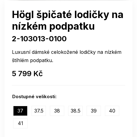
Högl špičaté lodičky na
nízkém podpatku
2-103013-0100
Luxusní dámské celokožené lodičky na nízkém
štíhlém podpatku.
5 799 Kč
Dostupné velikosti:
37
37.5
38
38.5
39
40
41