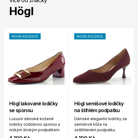
Více od značky
Högl
NOVÁ KOLEKCE
NOVÁ KOLEKCE
Högl lakované lodičky
Högl semišové lodičky
se sponou
na štíhlém podpatku
Luxusní dámské kožené
Dámské elegantní lodičky ze
lodičky ozdobnou sponou a
semišové kůže na
nízkým širokým podpatkem.
zeštíhleném podpatku.