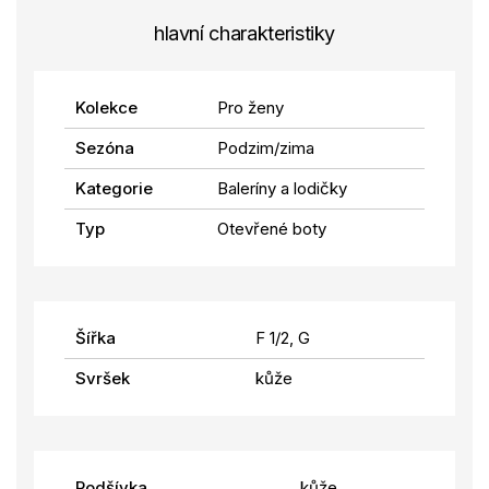
hlavní charakteristiky
Kolekce
Pro ženy
Sezóna
Podzim/zima
Kategorie
Baleríny a lodičky
Typ
Otevřené boty
Šířka
F 1/2, G
Svršek
kůže
Podšívka
kůže