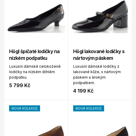
Högl špičaté lodičky na
Högl lakované lodičky s
nízkém podpatku
nártovým páskem
Luxusní dámské celokožené
Luxusní dámské lodičky z
lodičky na nízkém štíhlém
lakované kůže, s nártovým
podpatku.
páskem a širokým
podpatkem.
5 799 Kč
4 199 Kč
NOVÁ KOLEKCE
NOVÁ KOLEKCE