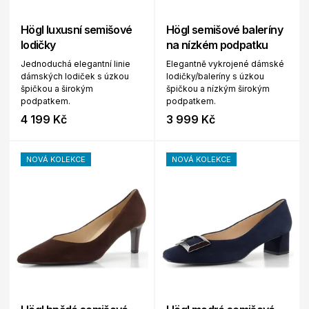
Högl luxusní semišové
Högl semišové baleríny
lodičky
na nízkém podpatku
Jednoduchá elegantní linie
Elegantně vykrojené dámské
dámských lodiček s úzkou
lodičky/baleríny s úzkou
špičkou a širokým
špičkou a nízkým širokým
podpatkem.
podpatkem.
4 199 Kč
3 999 Kč
NOVÁ KOLEKCE
NOVÁ KOLEKCE