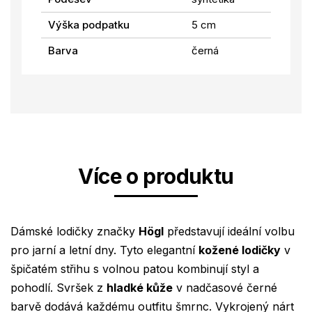
Výška podpatku
5 cm
Barva
černá
Více o produktu
Dámské lodičky značky
Högl
představují ideální volbu
pro jarní a letní dny. Tyto elegantní
kožené lodičky
v
špičatém střihu s volnou patou kombinují styl a
pohodlí. Svršek z
hladké kůže
v nadčasové černé
barvě dodává každému outfitu šmrnc. Vykrojený nárt