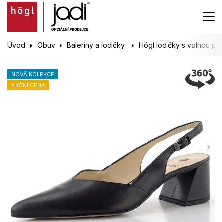
Úvod
Obuv
Baleríny a lodičky
Högl lodičky s volnou pa
NOVÁ KOLEKCE
AKČNÍ CENA