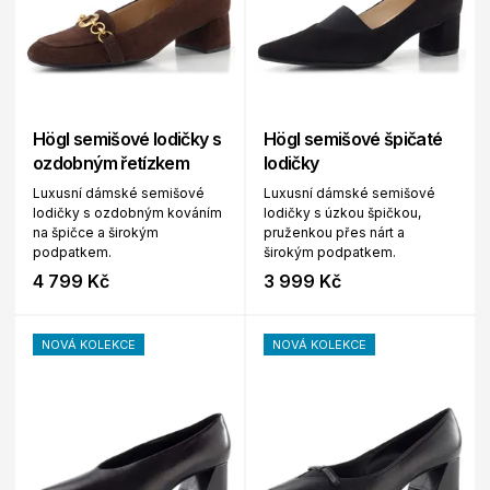
Högl semišové lodičky s
Högl semišové špičaté
ozdobným řetízkem
lodičky
Luxusní dámské semišové
Luxusní dámské semišové
lodičky s ozdobným kováním
lodičky s úzkou špičkou,
na špičce a širokým
pruženkou přes nárt a
podpatkem.
širokým podpatkem.
4 799 Kč
3 999 Kč
NOVÁ KOLEKCE
NOVÁ KOLEKCE