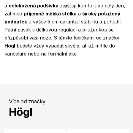
a
celokožená podšívka
zajišťují komfort po celý den,
zatímco
příjemně měkká stélka
a
široký potažený
podpatek
o výšce 5 cm garantují stabilitu a pohodlí.
Patní pásek s délkovou regulací a pruženkou se
přizpůsobí vaší noze. S těmito lodičkami od značky
Högl
budete vždy vypadat skvěle, ať už míříte do
kanceláře nebo na formální akci.
Více od značky
Högl