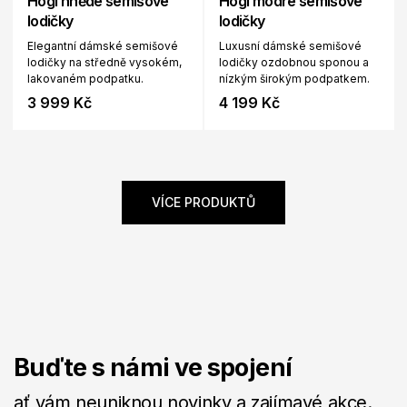
Högl hnědé semišové
Högl modré semišové
lodičky
lodičky
Elegantní dámské semišové
Luxusní dámské semišové
lodičky na středně vysokém,
lodičky ozdobnou sponou a
lakovaném podpatku.
nízkým širokým podpatkem.
3 999 Kč
4 199 Kč
VÍCE PRODUKTŮ
Buďte s námi ve spojení
ať vám neuniknou novinky a zajímavé akce.