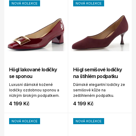
NOVÁ KOLEKCE
NOVÁ KOLEKCE
Högl lakované lodičky
Högl semišové lodičky
se sponou
na štíhlém podpatku
Luxusní dámské kožené
Dámské elegantní lodičky ze
lodičky ozdobnou sponou a
semišové kůže na
nízkým širokým podpatkem.
zeštíhleném podpatku.
4 199 Kč
4 199 Kč
NOVÁ KOLEKCE
NOVÁ KOLEKCE