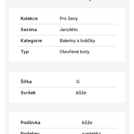
Kolekce
Pro ženy
Sezóna
Jaro/léto
Kategorie
Baleríny a lodičky
Typ
Otevřené boty
Šířka
G
Svršek
kůže
Podšívka
kůže
Podešev
syntetika