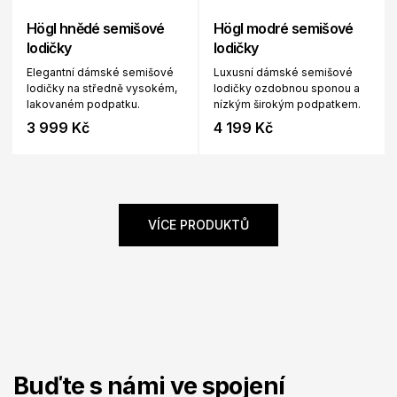
Högl hnědé semišové
Högl modré semišové
lodičky
lodičky
Elegantní dámské semišové
Luxusní dámské semišové
lodičky na středně vysokém,
lodičky ozdobnou sponou a
lakovaném podpatku.
nízkým širokým podpatkem.
3 999 Kč
4 199 Kč
VÍCE PRODUKTŮ
Buďte s námi ve spojení