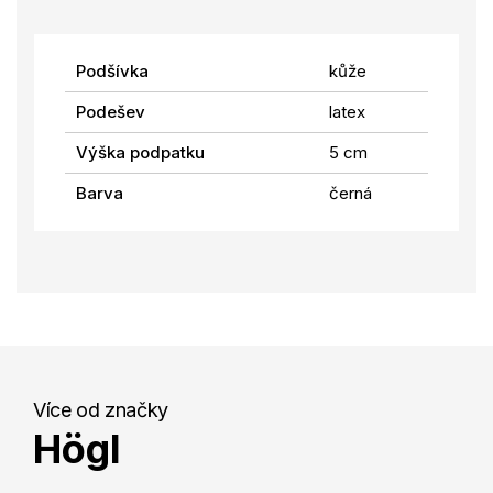
Podšívka
kůže
Podešev
latex
Výška podpatku
5 cm
Barva
černá
Více od značky
Högl