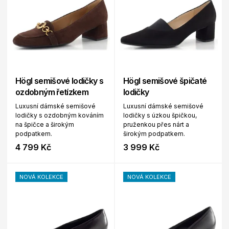
Högl semišové lodičky s
Högl semišové špičaté
ozdobným řetízkem
lodičky
Luxusní dámské semišové
Luxusní dámské semišové
lodičky s ozdobným kováním
lodičky s úzkou špičkou,
na špičce a širokým
pruženkou přes nárt a
podpatkem.
širokým podpatkem.
4 799 Kč
3 999 Kč
NOVÁ KOLEKCE
NOVÁ KOLEKCE