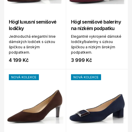
Högl luxusní semišové
Högl semišové baleríny
lodičky
na nízkém podpatku
Jednoduchá elegantní linie
Elegantně vykrojené dámské
dámských lodiček s úzkou
lodičky/baleríny s úzkou
špičkou a širokým
špičkou a nízkým širokým
podpatkem.
podpatkem.
4 199 Kč
3 999 Kč
NOVÁ KOLEKCE
NOVÁ KOLEKCE