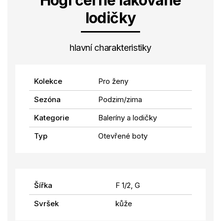
Högl černé lakované
lodičky
hlavní charakteristiky
Kolekce
Pro ženy
Sezóna
Podzim/zima
Kategorie
Baleríny a lodičky
Typ
Otevřené boty
Šířka
F 1/2, G
Svršek
kůže