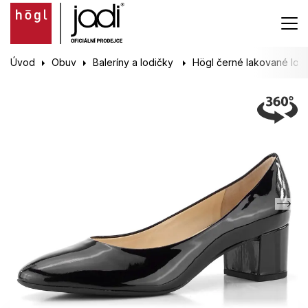
Úvod
Obuv
Baleríny a lodičky
Högl černé lakované lod