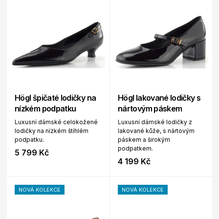
Högl špičaté lodičky na
Högl lakované lodičky s
nízkém podpatku
nártovým páskem
Luxusní dámské celokožené
Luxusní dámské lodičky z
lodičky na nízkém štíhlém
lakované kůže, s nártovým
podpatku.
páskem a širokým
podpatkem.
5 799 Kč
4 199 Kč
NOVÁ KOLEKCE
NOVÁ KOLEKCE