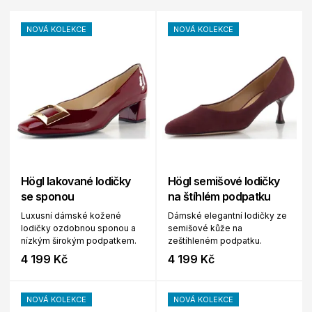
NOVÁ KOLEKCE
NOVÁ KOLEKCE
Högl lakované lodičky
Högl semišové lodičky
se sponou
na štíhlém podpatku
Luxusní dámské kožené
Dámské elegantní lodičky ze
lodičky ozdobnou sponou a
semišové kůže na
nízkým širokým podpatkem.
zeštíhleném podpatku.
4 199 Kč
4 199 Kč
NOVÁ KOLEKCE
NOVÁ KOLEKCE