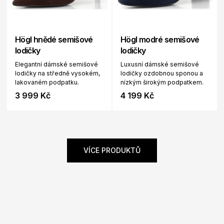
Högl hnědé semišové
Högl modré semišové
lodičky
lodičky
Elegantní dámské semišové
Luxusní dámské semišové
lodičky na středně vysokém,
lodičky ozdobnou sponou a
lakovaném podpatku.
nízkým širokým podpatkem.
3 999 Kč
4 199 Kč
VÍCE PRODUKTŮ