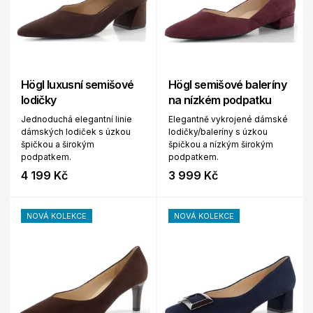
Högl luxusní semišové
Högl semišové baleríny
lodičky
na nízkém podpatku
Jednoduchá elegantní linie
Elegantně vykrojené dámské
dámských lodiček s úzkou
lodičky/baleríny s úzkou
špičkou a širokým
špičkou a nízkým širokým
podpatkem.
podpatkem.
4 199 Kč
3 999 Kč
NOVÁ KOLEKCE
NOVÁ KOLEKCE