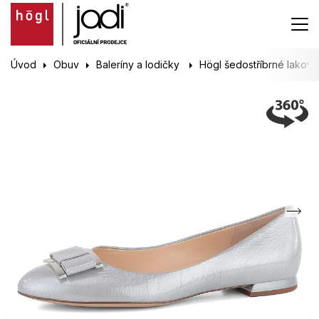
Úvod
Obuv
Baleríny a lodičky
Högl šedostříbrné lakova