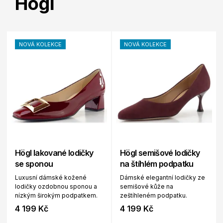
Högl
NOVÁ KOLEKCE
NOVÁ KOLEKCE
Högl lakované lodičky
Högl semišové lodičky
se sponou
na štíhlém podpatku
Luxusní dámské kožené
Dámské elegantní lodičky ze
lodičky ozdobnou sponou a
semišové kůže na
nízkým širokým podpatkem.
zeštíhleném podpatku.
4 199 Kč
4 199 Kč