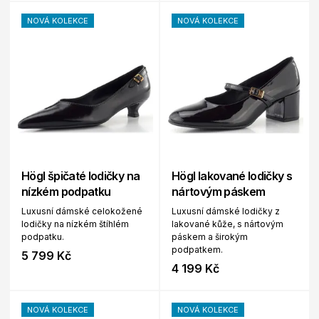
NOVÁ KOLEKCE
NOVÁ KOLEKCE
Högl špičaté lodičky na
Högl lakované lodičky s
nízkém podpatku
nártovým páskem
Luxusní dámské celokožené
Luxusní dámské lodičky z
lodičky na nízkém štíhlém
lakované kůže, s nártovým
podpatku.
páskem a širokým
podpatkem.
5 799 Kč
4 199 Kč
NOVÁ KOLEKCE
NOVÁ KOLEKCE