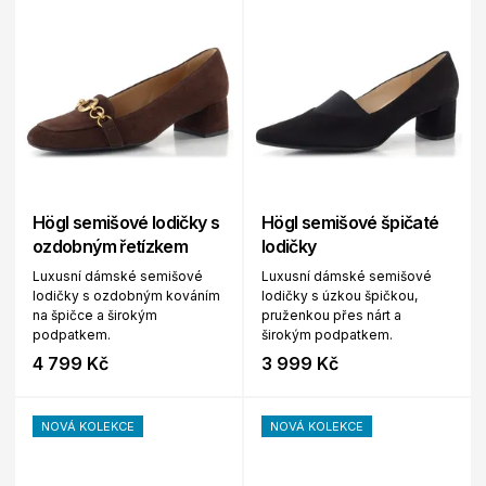
Högl semišové lodičky s
Högl semišové špičaté
ozdobným řetízkem
lodičky
Luxusní dámské semišové
Luxusní dámské semišové
lodičky s ozdobným kováním
lodičky s úzkou špičkou,
na špičce a širokým
pruženkou přes nárt a
podpatkem.
širokým podpatkem.
4 799 Kč
3 999 Kč
NOVÁ KOLEKCE
NOVÁ KOLEKCE