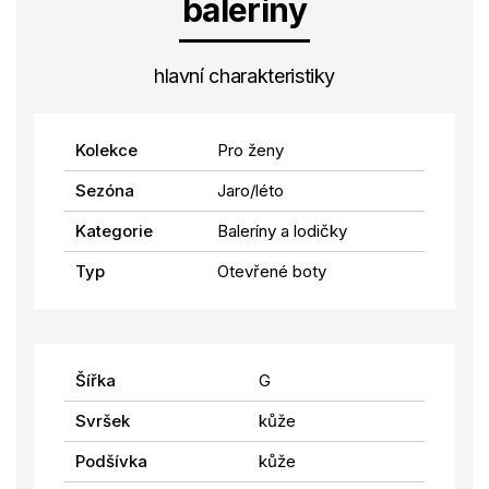
baleríny
hlavní charakteristiky
Kolekce
Pro ženy
Sezóna
Jaro/léto
Kategorie
Baleríny a lodičky
Typ
Otevřené boty
Šířka
G
Svršek
kůže
Podšívka
kůže