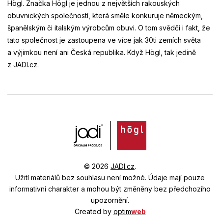
Högl. Značka Högl je jednou z největších rakouských
obuvnických společností, která směle konkuruje německým,
španělským či italským výrobcům obuvi. O tom svědčí i fakt, že
tato společnost je zastoupena ve více jak 30ti zemích světa
a výjimkou není ani Česká republika. Když Högl, tak jedině
z JADI.cz.
© 2026
JADI.cz
.
Užití materiálů bez souhlasu není možné.
Údaje mají pouze
informativní charakter a mohou být změněny bez předchozího
upozornění.
Created by
optim
web