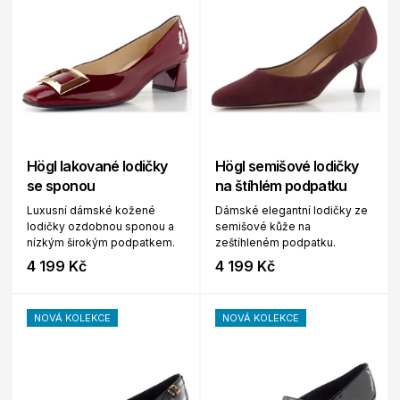
Högl lakované lodičky
Högl semišové lodičky
se sponou
na štíhlém podpatku
Luxusní dámské kožené
Dámské elegantní lodičky ze
lodičky ozdobnou sponou a
semišové kůže na
nízkým širokým podpatkem.
zeštíhleném podpatku.
4 199 Kč
4 199 Kč
NOVÁ KOLEKCE
NOVÁ KOLEKCE