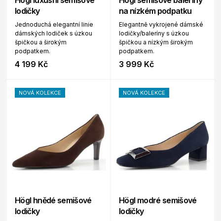
Högl luxusní semišové
Högl semišové baleríny
lodičky
na nízkém podpatku
Jednoduchá elegantní linie
Elegantně vykrojené dámské
dámských lodiček s úzkou
lodičky/baleríny s úzkou
špičkou a širokým
špičkou a nízkým širokým
podpatkem.
podpatkem.
4 199 Kč
3 999 Kč
NOVÁ KOLEKCE
NOVÁ KOLEKCE
Högl hnědé semišové
Högl modré semišové
lodičky
lodičky