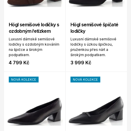
Högl semišové lodičky s
Högl semišové špičaté
ozdobným řetízkem
lodičky
Luxusní dámské semišové
Luxusní dámské semišové
lodičky s ozdobným kováním
lodičky s úzkou špičkou,
na špičce a širokým
pruženkou přes nárt a
podpatkem.
širokým podpatkem.
4 799 Kč
3 999 Kč
NOVÁ KOLEKCE
NOVÁ KOLEKCE