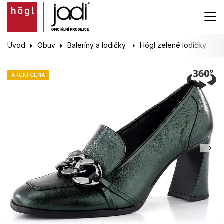
Úvod
Obuv
Baleríny a lodičky
Högl zelené lodičky
AKČNÍ CENA