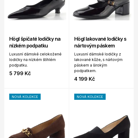
Högl špičaté lodičky na
Högl lakované lodičky s
nízkém podpatku
nártovým páskem
Luxusní dámské celokožené
Luxusní dámské lodičky z
lodičky na nízkém štíhlém
lakované kůže, s nártovým
podpatku.
páskem a širokým
podpatkem.
5 799 Kč
4 199 Kč
NOVÁ KOLEKCE
NOVÁ KOLEKCE