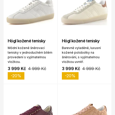
Högl kožené tenisky
Högl kožené tenisky
Módní kožené šněrovací
Barevně vyladěné, luxusní
tenisky v jednoduchém bílém
kožené polobotky na
provedení s vyjímatelnou
šněrování, s vyjímatelnou
vložkou.
vložkou uvnitř.
3 999 Kč
4 999 Kč
3 999 Kč
4 999 Kč
-20%
-20%