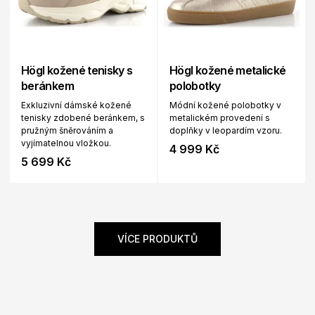
Högl kožené tenisky s
Högl kožené metalické
beránkem
polobotky
Exkluzivní dámské kožené
Módní kožené polobotky v
tenisky zdobené beránkem, s
metalickém provedení s
pružným šněrováním a
doplňky v leopardím vzoru.
vyjímatelnou vložkou.
4 999 Kč
5 699 Kč
VÍCE PRODUKTŮ