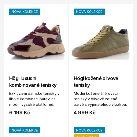
NOVÁ KOLEKCE
NOVÁ KOLEKCE
Högl luxusní
Högl kožené olivové
kombinované tenisky
tenisky
Exkluzivní dámské tenisky v
Módní kožené šněrovací
líbivé kombinaci barev, na
tenisky v olivově zelené
módní vysoké platformě.
barvě s vyjímatelnou vložkou.
6 199 Kč
4 999 Kč
NOVÁ KOLEKCE
NOVÁ KOLEKCE