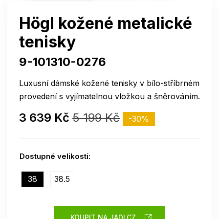
Högl kožené metalické
tenisky
9-101310-0276
Luxusní dámské kožené tenisky v bílo-stříbrném
provedení s vyjímatelnou vložkou a šněrováním.
3 639 Kč
5 199 Kč
-30%
Dostupné velikosti:
38
38.5
KOUPIT NA JADI.CZ