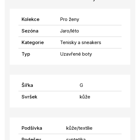
Kolekce
Pro ženy
Sezóna
Jaro/léto
Kategorie
Tenisky a sneakers
Typ
Uzavřené boty
Šířka
G
Svršek
kůže
Podšívka
kůže/textílie
Podešev
syntetika