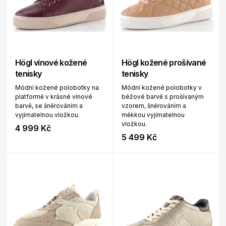
Högl vínové kožené
Högl kožené prošívané
tenisky
tenisky
Módní kožené polobotky na
Módní kožené polobotky v
platformě v krásné vínové
béžové barvě s prošívaným
barvě, se šněrováním a
vzorem, šněrováním a
vyjímatelnou vložkou.
měkkou vyjímatelnou
vložkou.
4 999 Kč
5 499 Kč