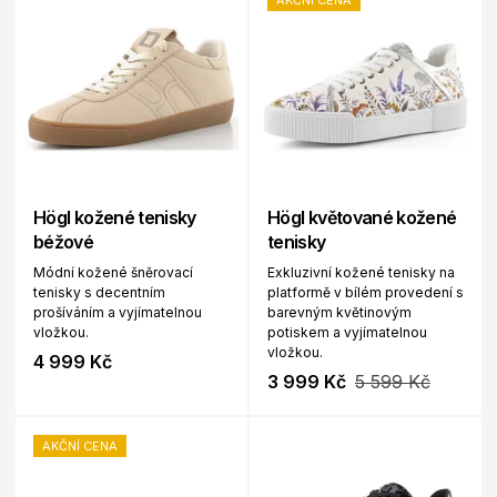
AKČNÍ CENA
Högl kožené tenisky
Högl květované kožené
béžové
tenisky
Módní kožené šněrovací
Exkluzivní kožené tenisky na
tenisky s decentním
platformě v bílém provedení s
prošíváním a vyjímatelnou
barevným květinovým
vložkou.
potiskem a vyjímatelnou
vložkou.
4 999 Kč
3 999 Kč
5 599 Kč
AKČNÍ CENA