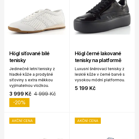
Högl síťované bílé
Högl černé lakované
tenisky
tenisky na platformě
Jedinečné letní tenisky z
Luxusní šněrovací tenisky z
hladké kůže a prodyšné
lesklé kůže v černé barvě s
síťoviny s extra měkkou
vysokou módní platformou.
vyjímatelnou vložkou.
5 199 Kč
3 999 Kč
4 999 Kč
-20%
AKČNÍ CENA
AKČNÍ CENA