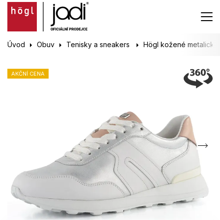
Úvod
Obuv
Tenisky a sneakers
Högl kožené metalické 
AKČNÍ CENA