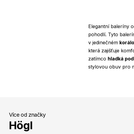
Elegantní baleríny 
pohodlí. Tyto balerí
v jedinečném
korál
která zajišťuje kom
zatímco
hladká po
stylovou obuv pro mě
Více od značky
Högl