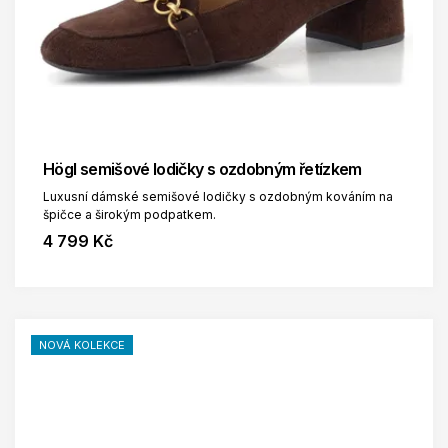
Högl semišové lodičky s ozdobným řetízkem
Luxusní dámské semišové lodičky s ozdobným kováním na
špičce a širokým podpatkem.
4 799 Kč
NOVÁ KOLEKCE