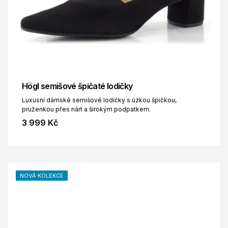
Högl semišové špičaté lodičky
Luxusní dámské semišové lodičky s úzkou špičkou,
pruženkou přes nárt a širokým podpatkem.
3 999 Kč
NOVÁ KOLEKCE