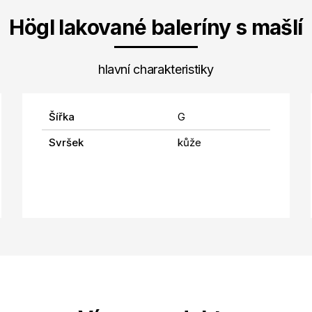
Högl lakované baleríny s mašlí
hlavní charakteristiky
Šířka
G
Svršek
kůže