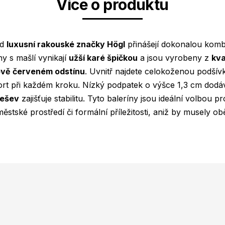
Více o produktu
od
luxusní rakouské značky Högl
přinášejí dokonalou kombi
ny s mašlí vynikají
užší karé špičkou
a jsou vyrobeny z
kva
ově červeném odstínu
. Uvnitř najdete celokoženou podší
fort při každém kroku. Nízký podpatek o výšce 1,3 cm dodá
dešev
zajišťuje stabilitu. Tyto baleríny jsou ideální volbou pr
stské prostředí či formální příležitosti, aniž by musely ob