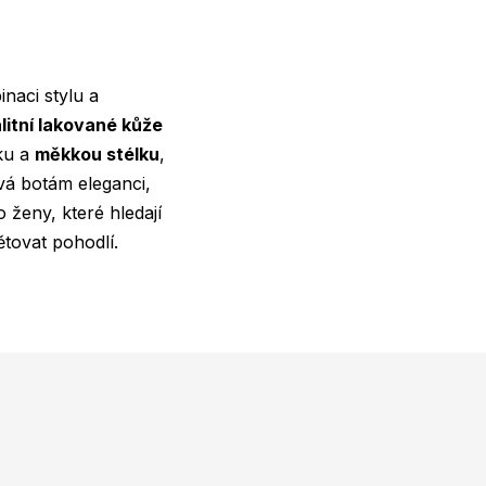
naci stylu a
litní lakované kůže
vku a
měkkou stélku
,
vá botám eleganci,
o ženy, které hledají
ětovat pohodlí.