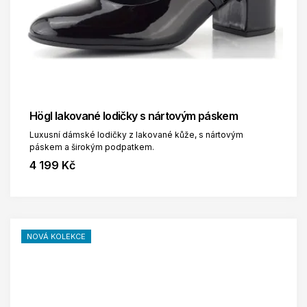
Högl lakované lodičky s nártovým páskem
Luxusní dámské lodičky z lakované kůže, s nártovým
páskem a širokým podpatkem.
4 199 Kč
NOVÁ KOLEKCE