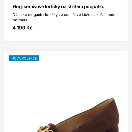
Högl semišové lodičky na štíhlém podpatku
Dámské elegantní lodičky ze semišové kůže na zeštíhleném
podpatku.
4 199 Kč
NOVÁ KOLEKCE