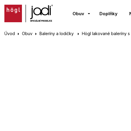
Obuv
Doplňky
Úvod
Obuv
Baleríny a lodičky
Högl lakované baleríny s 