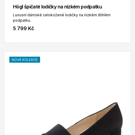
Högl špičaté lodičky na nízkém podpatku
Luxusní dámské celokožené lodičky na nízkém štíhlém
podpatku.
5 799 Kč
NOVÁ KOLEKCE