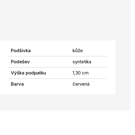
Podšívka
kůže
Podešev
syntetika
Výška podpatku
1,30 cm
Barva
červená