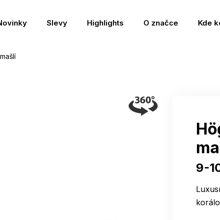
Novinky
Slevy
Highlights
O značce
Kde k
mašlí
Hög
ma
9-1
Luxus
korál