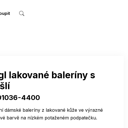
oupit
l lakované baleríny s
šlí
01036-4400
ní dámské baleríny z lakované kůže ve výrazné
ové barvě na nízkém potaženém podpatečku.