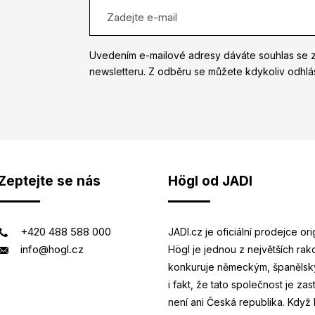
Uvedením e-mailové adresy dáváte souhlas se 
newsletteru. Z odběru se můžete kdykoliv odhlás
Zeptejte se nás
Högl od JADI
+420 488 588 000
JADI.cz je oficiální prodejce o
info@hogl.cz
Högl je jednou z největších ra
konkuruje německým, španělský
i fakt, že tato společnost je za
není ani Česká republika. Když H