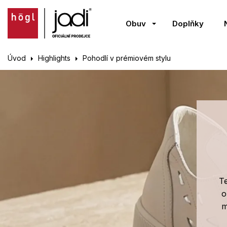
Obuv
Doplňky
Úvod
Highlights
Pohodlí v prémiovém stylu
Te
o
m