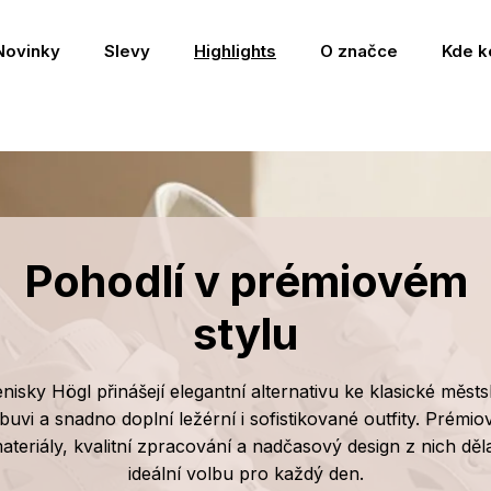
Novinky
Slevy
Highlights
O značce
Kde k
Pohodlí v prémiovém
stylu
nisky Högl přinášejí elegantní alternativu ke klasické měst
buvi a snadno doplní ležérní i sofistikované outfity. Prémio
ateriály, kvalitní zpracování a nadčasový design z nich děla
ideální volbu pro každý den.