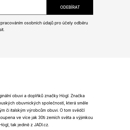
zpracováním osobních údajů pro účely odběru
it.
riginální obuvi a doplňků značky Högl. Značka
kouských obuvnických společností, která směle
m či italským výrobcům obuvi. O tom svědčí
stoupena ve více jak 30ti zemích světa a výjimkou
ögl, tak jedině z JADI.cz.