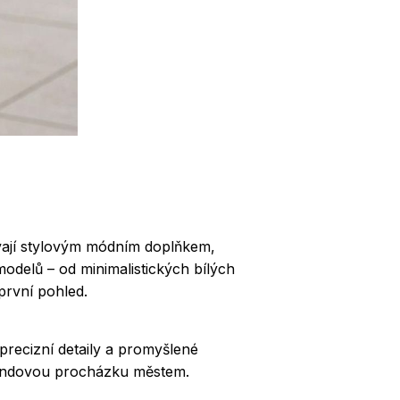
vají stylovým módním doplňkem,
odelů – od minimalistických bílých
první pohled.
precizní detaily a promyšlené
íkendovou procházku městem.