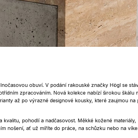
lnočasovou obuví. V podání rakouské značky Högl se stá
votřídním zpracováním. Nová kolekce nabízí širokou škálu m
varianty až po výrazné designové kousky, které zaujmou na 
 kvalitu, pohodlí a nadčasovost. Měkké kožené materiály, 
enním nošení, ať už míříte do práce, na schůzku nebo na v