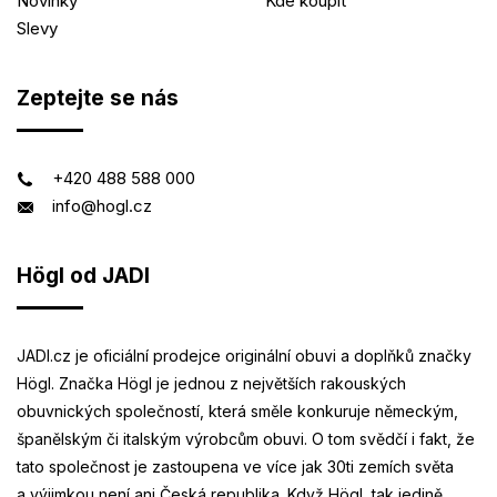
Novinky
Kde koupit
Slevy
Zeptejte se nás
+420 488 588 000
info@hogl.cz
Högl od JADI
JADI.cz je oficiální prodejce originální obuvi a doplňků značky
Högl. Značka Högl je jednou z největších rakouských
obuvnických společností, která směle konkuruje německým,
španělským či italským výrobcům obuvi. O tom svědčí i fakt, že
tato společnost je zastoupena ve více jak 30ti zemích světa
a výjimkou není ani Česká republika. Když Högl, tak jedině