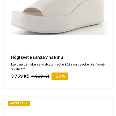
Högl světlé sandály na klínu
Luxusní dámské sandálky z hladké kůže na vysoké platformě
s klínkem.
3 759 Kč
4 699 Kč
-20%
AKČNÍ CENA