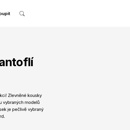
oupit
antoflí
akci! Zlevněné kousky
ídku vybraných modelů
sek je pečlivě vybraný
rd.