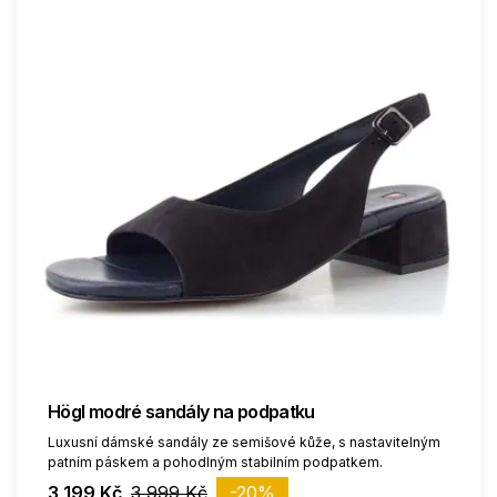
Högl modré sandály na podpatku
Luxusní dámské sandály ze semišové kůže, s nastavitelným
patním páskem a pohodlným stabilním podpatkem.
3 199 Kč
3 999 Kč
-20%