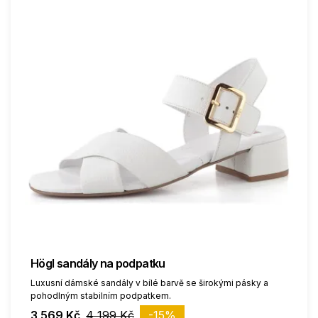
Högl sandály na podpatku
Luxusní dámské sandály v bílé barvě se širokými pásky a
pohodlným stabilním podpatkem.
3 569 Kč
4 199 Kč
-15%