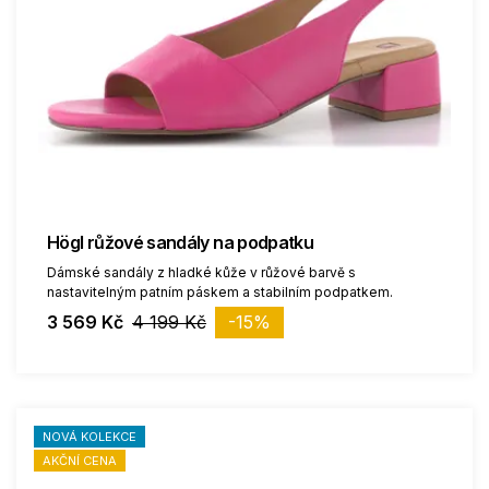
Högl růžové sandály na podpatku
Dámské sandály z hladké kůže v růžové barvě s
nastavitelným patním páskem a stabilním podpatkem.
3 569 Kč
4 199 Kč
-15%
NOVÁ KOLEKCE
AKČNÍ CENA