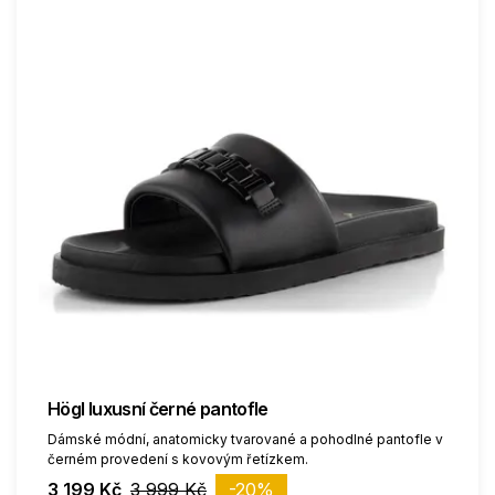
Högl luxusní černé pantofle
Dámské módní, anatomicky tvarované a pohodlné pantofle v
černém provedení s kovovým řetízkem.
3 199 Kč
3 999 Kč
-20%