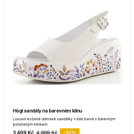
Högl sandály na barevném klínu
Luxusní kožené dámské sandálky v bílé barvě s barevným
potaženým klínkem.
3 499 Kč
4 999 Kč
-30%