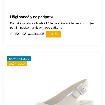
Högl sandály na podpatku
Dámské sandály z hladké kůže ve krémové barvě s pružným
patním páskem a nízkým podpatkem.
3 359 Kč
4 199 Kč
-20%
NOVÁ KOLEKCE
AKČNÍ CENA