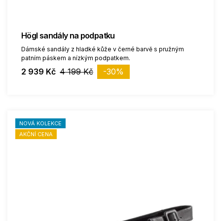
Högl sandály na podpatku
Dámské sandály z hladké kůže v černé barvě s pružným
patním páskem a nízkým podpatkem.
2 939 Kč
4 199 Kč
-30%
NOVÁ KOLEKCE
AKČNÍ CENA