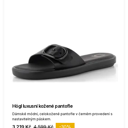
Högl luxusní kožené pantofle
Dámské módní, celokožené pantofle v černém provedení s
nastavitelným páskem.
3 219 Kč
4 599 Kč
-30%