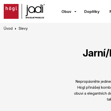
Obuv
Doplňky
Úvod
Slevy
Jarní/
Nepropásněte jedineč
Högl přinášejí kombi
obuvi a elegantních d
ta