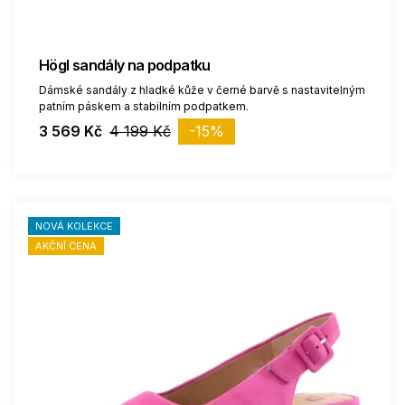
Högl sandály na podpatku
Dámské sandály z hladké kůže v černé barvě s nastavitelným
patním páskem a stabilním podpatkem.
3 569 Kč
4 199 Kč
-15%
NOVÁ KOLEKCE
AKČNÍ CENA