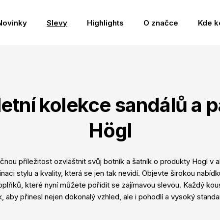
Novinky
Slevy
Highlights
O značce
Kde k
letní kolekce sandálů a p
Högl
nou příležitost ozvláštnit svůj botník a šatník o produkty Hogl v 
naci stylu a kvality, která se jen tak nevidí. Objevte širokou nab
oplňků, které nyní můžete pořídit se zajímavou slevou. Každý kou
k, aby přinesl nejen dokonalý vzhled, ale i pohodlí a vysoký standa