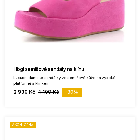
Högl semišové sandály na klínu
Luxusní dámské sandálky ze semišové kůže na vysoké
platformě s klínkem.
2 939 Kč
4 199 Kč
-30%
AKČNÍ CENA