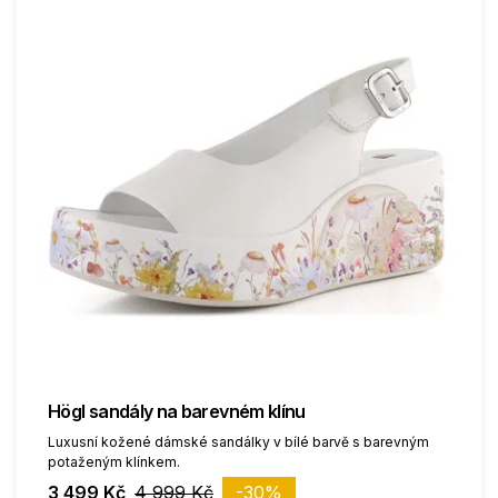
Högl sandály na barevném klínu
Luxusní kožené dámské sandálky v bílé barvě s barevným
potaženým klínkem.
3 499 Kč
4 999 Kč
-30%