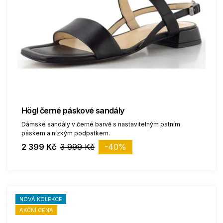
Högl černé páskové sandály
Dámské sandály v černé barvě s nastavitelným patním
páskem a nízkým podpatkem.
2 399 Kč
3 999 Kč
-40%
NOVÁ KOLEKCE
AKČNÍ CENA