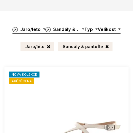
Jaro/léto
Sandály &…
Typ
Velikost
✕
✕
Jaro/léto
Sandály & pantofle
NOVÁ KOLEKCE
AKČNÍ CENA