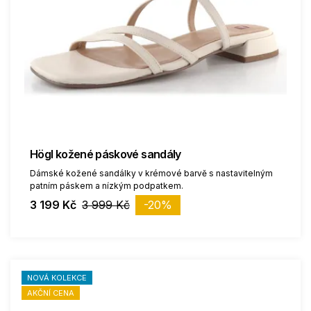
Högl kožené páskové sandály
Dámské kožené sandálky v krémové barvě s nastavitelným
patním páskem a nízkým podpatkem.
3 199 Kč
3 999 Kč
-20%
NOVÁ KOLEKCE
AKČNÍ CENA