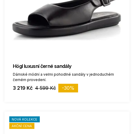
Högl luxusní černé sandály
Dámské módní a velmi pohodlné sandály v jednoduchém
černém provedení.
3 219 Kč
4 599 Kč
-30%
NOVÁ KOLEKCE
AKČNÍ CENA