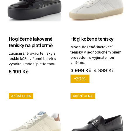
Högl černé lakované
Högl kožené tenisky
tenisky na platformě
Módní kožené šněrovací
tenisky v jednoduchém bílém
Luxusní šněrovací tenisky z
provedení s vyjímatelnou
lesklé kůže v černé barvě s
vložkou.
vysokou módní platformou.
3 999 Kč
4 999 Kč
5 199 Kč
-20%
AKČNÍ CENA
AKČNÍ CENA