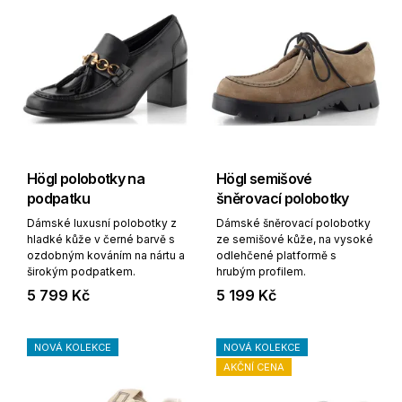
Högl polobotky na
Högl semišové
podpatku
šněrovací polobotky
Dámské luxusní polobotky z
Dámské šněrovací polobotky
hladké kůže v černé barvě s
ze semišové kůže, na vysoké
ozdobným kováním na nártu a
odlehčené platformě s
širokým podpatkem.
hrubým profilem.
5 799 Kč
5 199 Kč
NOVÁ KOLEKCE
NOVÁ KOLEKCE
AKČNÍ CENA