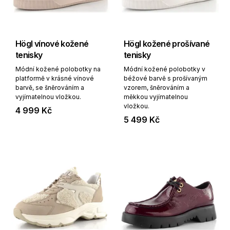
Högl vínové kožené
Högl kožené prošívané
tenisky
tenisky
Módní kožené polobotky na
Módní kožené polobotky v
platformě v krásné vínové
béžové barvě s prošívaným
barvě, se šněrováním a
vzorem, šněrováním a
vyjímatelnou vložkou.
měkkou vyjímatelnou
vložkou.
4 999 Kč
5 499 Kč