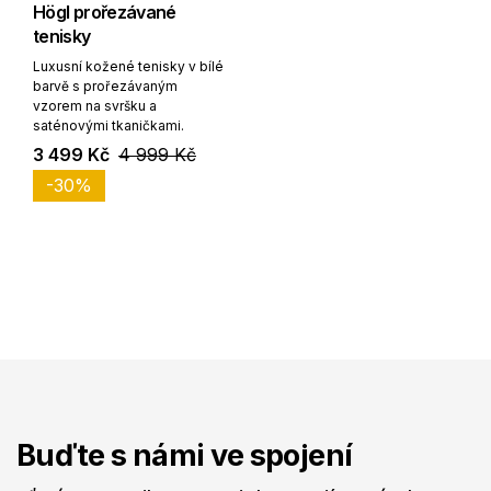
Högl prořezávané
tenisky
Luxusní kožené tenisky v bílé
barvě s prořezávaným
vzorem na svršku a
saténovými tkaničkami.
3 499 Kč
4 999 Kč
-30%
Buďte s námi ve spojení