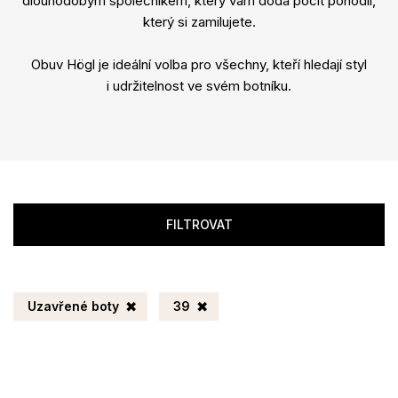
dlouhodobým společníkem, který vám dodá pocit pohodlí,
který si zamilujete.
Obuv Högl je ideální volba pro všechny, kteří hledají styl
i udržitelnost ve svém botníku.
FILTROVAT
Uzavřené boty
39