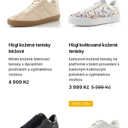
Högl kožené tenisky
Högl květované kožené
béžové
tenisky
Módní kožené šněrovací
Exkluzivní kožené tenisky na
tenisky s decentním
platformě v bílém provedení s
prošíváním a vyjímatelnou
barevným květinovým
vložkou.
potiskem a vyjímatelnou
vložkou.
4 999 Kč
3 999 Kč
5 599 Kč
AKČNÍ CENA