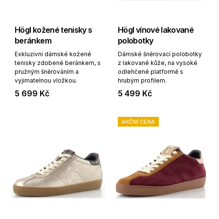
Högl kožené tenisky s
Högl vínové lakované
beránkem
polobotky
Exkluzivní dámské kožené
Dámské šněrovací polobotky
tenisky zdobené beránkem, s
z lakované kůže, na vysoké
pružným šněrováním a
odlehčené platformě s
vyjímatelnou vložkou.
hrubým profilem.
5 699 Kč
5 499 Kč
AKČNÍ CENA