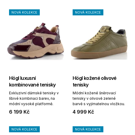
NOVÁ KOLEKCE
NOVÁ KOLEKCE
Högl luxusní
Högl kožené olivové
kombinované tenisky
tenisky
Exkluzivní dámské tenisky v
Módní kožené šněrovací
líbivé kombinaci barev, na
tenisky v olivově zelené
módní vysoké platformě.
barvě s vyjímatelnou vložkou.
6 199 Kč
4 999 Kč
NOVÁ KOLEKCE
NOVÁ KOLEKCE