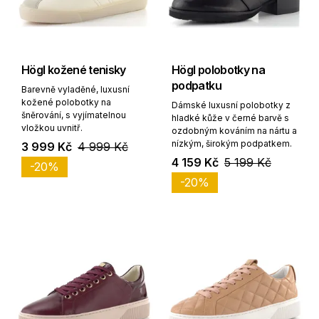
Högl kožené tenisky
Högl polobotky na
podpatku
Barevně vyladěné, luxusní
kožené polobotky na
Dámské luxusní polobotky z
šněrování, s vyjímatelnou
hladké kůže v černé barvě s
vložkou uvnitř.
ozdobným kováním na nártu a
nízkým, širokým podpatkem.
3 999 Kč
4 999 Kč
4 159 Kč
5 199 Kč
-20%
-20%