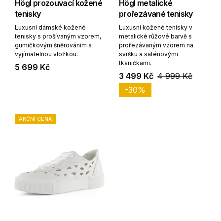
Högl prozouvací kožené
Högl metalické
tenisky
prořezávané tenisky
Luxusní dámské kožené
Luxusní kožené tenisky v
tenisky s prošívaným vzorem,
metalické růžové barvě s
gumičkovým šněrováním a
prořezávaným vzorem na
vyjímatelnou vložkou.
svršku a saténovými
tkaničkami.
5 699 Kč
3 499 Kč
4 999 Kč
-30%
AKČNÍ CENA