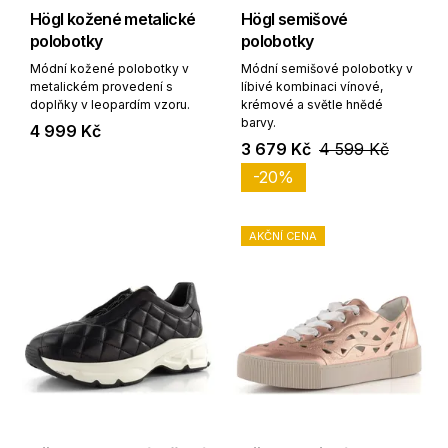
Högl kožené metalické
Högl semišové
polobotky
polobotky
Módní kožené polobotky v
Módní semišové polobotky v
metalickém provedení s
líbivé kombinaci vínové,
doplňky v leopardím vzoru.
krémové a světle hnědé
barvy.
4 999 Kč
3 679 Kč
4 599 Kč
-20%
AKČNÍ CENA