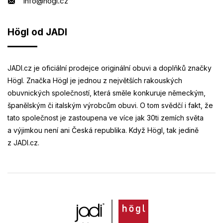
info@hogl.cz
Högl od JADI
JADI.cz je oficiální prodejce originální obuvi a doplňků značky
Högl. Značka Högl je jednou z největších rakouských
obuvnických společností, která směle konkuruje německým,
španělským či italským výrobcům obuvi. O tom svědčí i fakt, že
tato společnost je zastoupena ve více jak 30ti zemích světa
a výjimkou není ani Česká republika. Když Högl, tak jedině
z JADI.cz.