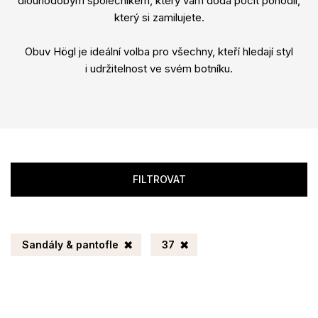
dlouhodobým společníkem, který vám dodá pocit pohodlí,
který si zamilujete.
Obuv Högl je ideální volba pro všechny, kteří hledají styl
i udržitelnost ve svém botníku.
FILTROVAT
Sandály & pantofle
37