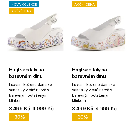
NOVÁ KOLEKCE
AKČNÍ CENA
AKČNÍ CENA
Högl sandály na
Högl sandály na
barevném klínu
barevném klínu
Luxusní kožené dámské
Luxusní kožené dámské
sandálky v bílé barvě s
sandálky v bílé barvě s
barevným potaženým
barevným potaženým
klínkem.
klínkem.
3 499 Kč
4 999 Kč
3 499 Kč
4 999 Kč
-30%
-30%