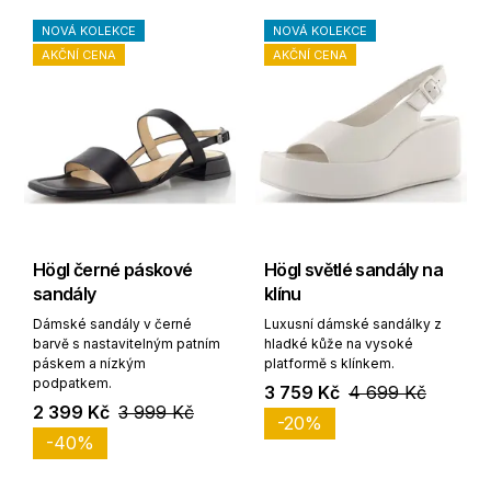
NOVÁ KOLEKCE
NOVÁ KOLEKCE
AKČNÍ CENA
AKČNÍ CENA
Högl černé páskové
Högl světlé sandály na
sandály
klínu
Dámské sandály v černé
Luxusní dámské sandálky z
barvě s nastavitelným patním
hladké kůže na vysoké
páskem a nízkým
platformě s klínkem.
podpatkem.
3 759 Kč
4 699 Kč
2 399 Kč
3 999 Kč
-20%
-40%