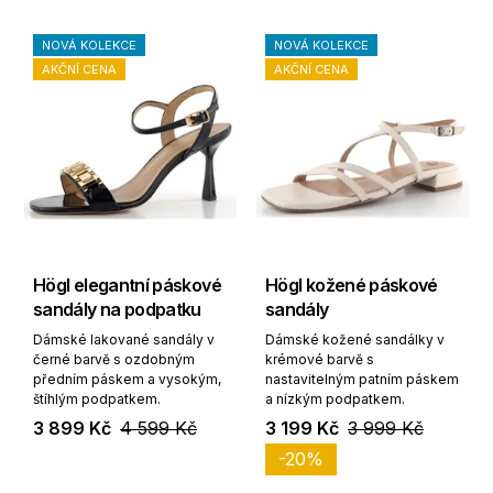
NOVÁ KOLEKCE
NOVÁ KOLEKCE
AKČNÍ CENA
AKČNÍ CENA
Högl elegantní páskové
Högl kožené páskové
sandály na podpatku
sandály
Dámské lakované sandály v
Dámské kožené sandálky v
černé barvě s ozdobným
krémové barvě s
předním páskem a vysokým,
nastavitelným patním páskem
štíhlým podpatkem.
a nízkým podpatkem.
3 899 Kč
4 599 Kč
3 199 Kč
3 999 Kč
-20%