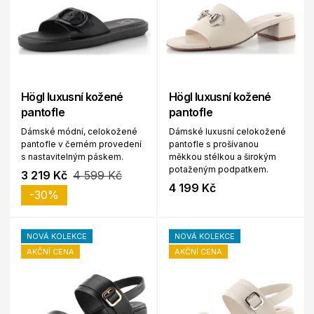
Högl luxusní kožené
Högl luxusní kožené
pantofle
pantofle
Dámské módní, celokožené
Dámské luxusní celokožené
pantofle v černém provedení
pantofle s prošívanou
s nastavitelným páskem.
měkkou stélkou a širokým
potaženým podpatkem.
3 219 Kč
4 599 Kč
4 199 Kč
-30%
NOVÁ KOLEKCE
NOVÁ KOLEKCE
AKČNÍ CENA
AKČNÍ CENA