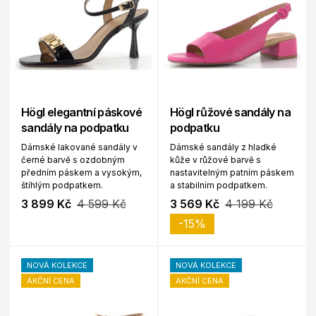
Högl elegantní páskové
Högl růžové sandály na
sandály na podpatku
podpatku
Dámské lakované sandály v
Dámské sandály z hladké
černé barvě s ozdobným
kůže v růžové barvě s
předním páskem a vysokým,
nastavitelným patním páskem
štíhlým podpatkem.
a stabilním podpatkem.
3 899 Kč
4 599 Kč
3 569 Kč
4 199 Kč
-15%
NOVÁ KOLEKCE
NOVÁ KOLEKCE
AKČNÍ CENA
AKČNÍ CENA