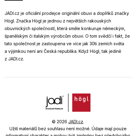
JADI.cz je oficiální prodejce originální obuvi a doplňků značky
Högl. Značka Högl je jednou z největších rakouských
obuvnických společností, která směle konkuruje německým,
španělským či italským výrobcům obuvi. O tom svědčí i fakt, že
tato společnost je zastoupena ve více jak 30ti zemích světa
a výjimkou není ani Česká republika. Když Högl, tak jedině
z JADI.cz.
© 2026
JADI.cz
.
Užití materiálů bez souhlasu není možné.
Údaje mají pouze
informativní charakter a mohou být změněny bez předchozího