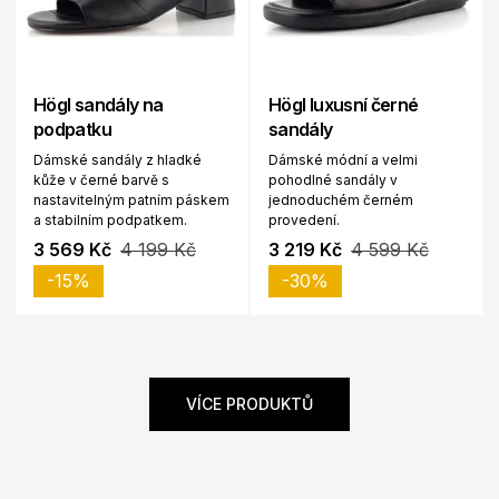
Högl sandály na
Högl luxusní černé
podpatku
sandály
Dámské sandály z hladké
Dámské módní a velmi
kůže v černé barvě s
pohodlné sandály v
nastavitelným patním páskem
jednoduchém černém
a stabilním podpatkem.
provedení.
3 569 Kč
4 199 Kč
3 219 Kč
4 599 Kč
-15%
-30%
VÍCE PRODUKTŮ