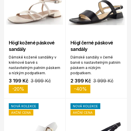
Högl kožené páskové
Högl černé páskové
sandály
sandály
Dámské kožené sandálky v
Dámské sandály v černé
krémové barvě s
barvě s nastavitelným patním
nastavitelným patním páskem
páskem a nízkým
a nízkým podpatkem.
podpatkem.
3 199 Kč
3 999 Kč
2 399 Kč
3 999 Kč
-20%
-40%
NOVÁ KOLEKCE
NOVÁ KOLEKCE
AKČNÍ CENA
AKČNÍ CENA