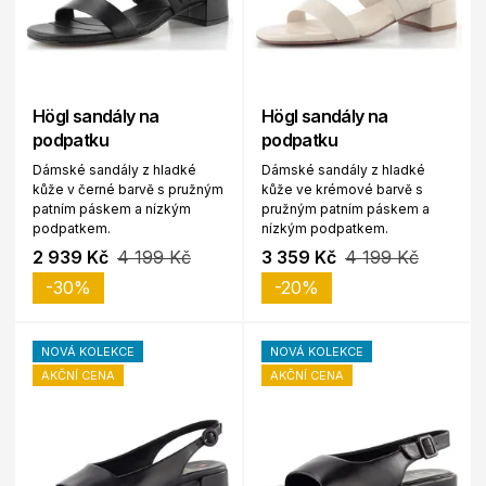
Högl sandály na
Högl sandály na
podpatku
podpatku
Dámské sandály z hladké
Dámské sandály z hladké
kůže v černé barvě s pružným
kůže ve krémové barvě s
patním páskem a nízkým
pružným patním páskem a
podpatkem.
nízkým podpatkem.
2 939 Kč
4 199 Kč
3 359 Kč
4 199 Kč
-30%
-20%
NOVÁ KOLEKCE
NOVÁ KOLEKCE
AKČNÍ CENA
AKČNÍ CENA