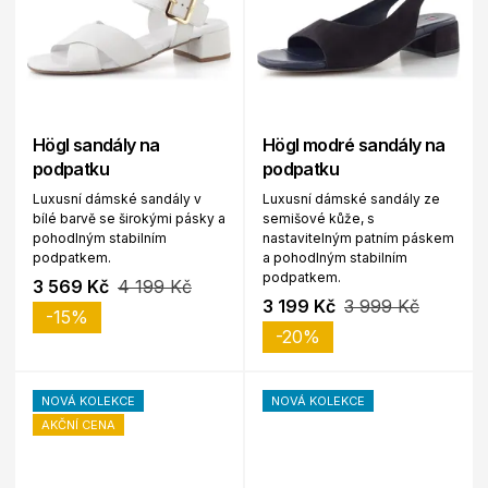
Högl sandály na
Högl modré sandály na
podpatku
podpatku
Luxusní dámské sandály v
Luxusní dámské sandály ze
bílé barvě se širokými pásky a
semišové kůže, s
pohodlným stabilním
nastavitelným patním páskem
podpatkem.
a pohodlným stabilním
podpatkem.
3 569 Kč
4 199 Kč
3 199 Kč
3 999 Kč
-15%
-20%
NOVÁ KOLEKCE
NOVÁ KOLEKCE
AKČNÍ CENA