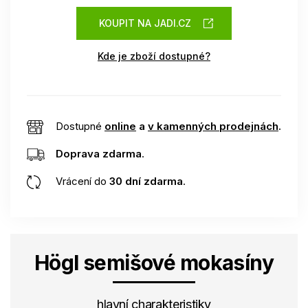
KOUPIT NA JADI.CZ
Kde je zboží dostupné?
Dostupné
online
a
v kamenných prodejnách
.
Doprava zdarma
.
Vrácení do
30 dní zdarma
.
Högl semišové mokasíny
hlavní charakteristiky