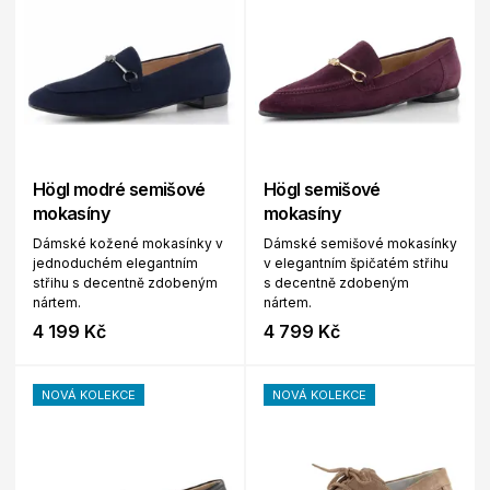
Högl modré semišové
Högl semišové
mokasíny
mokasíny
Dámské kožené mokasínky v
Dámské semišové mokasínky
jednoduchém elegantním
v elegantním špičatém střihu
střihu s decentně zdobeným
s decentně zdobeným
nártem.
nártem.
4 199 Kč
4 799 Kč
NOVÁ KOLEKCE
NOVÁ KOLEKCE