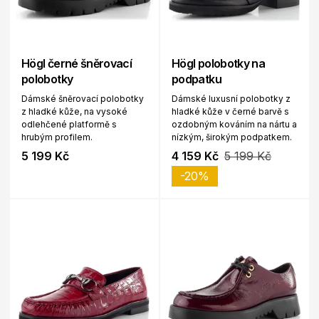
Högl černé šněrovací
Högl polobotky na
polobotky
podpatku
Dámské šněrovací polobotky
Dámské luxusní polobotky z
z hladké kůže, na vysoké
hladké kůže v černé barvě s
odlehčené platformě s
ozdobným kováním na nártu a
hrubým profilem.
nízkým, širokým podpatkem.
5 199 Kč
4 159 Kč
5 199 Kč
-20%