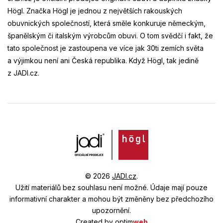
Högl. Značka Högl je jednou z největších rakouských
obuvnických společností, která směle konkuruje německým,
španělským či italským výrobcům obuvi. O tom svědčí i fakt, že
tato společnost je zastoupena ve více jak 30ti zemích světa
a výjimkou není ani Česká republika. Když Högl, tak jedině
z JADI.cz.
© 2026
JADI.cz
.
Užití materiálů bez souhlasu není možné.
Údaje mají pouze
informativní charakter a mohou být změněny bez předchozího
upozornění.
Created by
optim
web