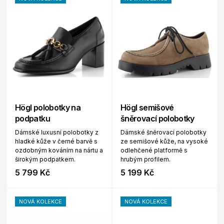
Högl polobotky na
Högl semišové
podpatku
šněrovací polobotky
Dámské luxusní polobotky z
Dámské šněrovací polobotky
hladké kůže v černé barvě s
ze semišové kůže, na vysoké
ozdobným kováním na nártu a
odlehčené platformě s
širokým podpatkem.
hrubým profilem.
5 799 Kč
5 199 Kč
NOVÁ KOLEKCE
NOVÁ KOLEKCE