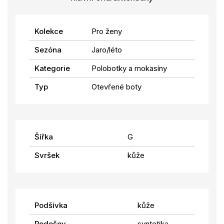
Kolekce
Pro ženy
Sezóna
Jaro/léto
Kategorie
Polobotky a mokasíny
Typ
Otevřené boty
Šířka
G
Svršek
kůže
Podšívka
kůže
Podešev
syntetika