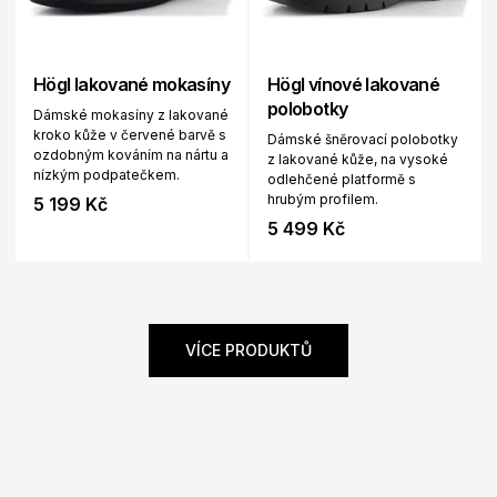
Högl lakované mokasíny
Högl vínové lakované
polobotky
Dámské mokasíny z lakované
kroko kůže v červené barvě s
Dámské šněrovací polobotky
ozdobným kováním na nártu a
z lakované kůže, na vysoké
nízkým podpatečkem.
odlehčené platformě s
hrubým profilem.
5 199 Kč
5 499 Kč
VÍCE PRODUKTŮ