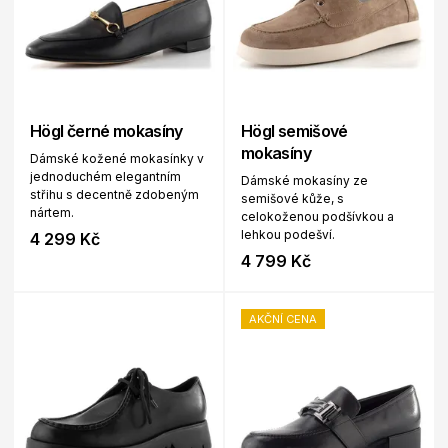
Högl černé mokasíny
Högl semišové
mokasíny
Dámské kožené mokasínky v
jednoduchém elegantním
Dámské mokasíny ze
střihu s decentně zdobeným
semišové kůže, s
nártem.
celokoženou podšívkou a
lehkou podešví.
4 299 Kč
4 799 Kč
AKČNÍ CENA