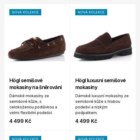
NOVÁ KOLEKCE
NOVÁ KOLEKCE
Högl semišové
Högl luxusní semišové
mokasíny na šněrování
mokasíny
Dámské mokasíny ze
Dámské luxusní mokasíny ze
semišové kůže, s
semišové kůže s hrubou
celokoženou podšívkou a
podešví a nízkým
velmi flexibilní podešví.
podpatkem.
4 499 Kč
4 499 Kč
NOVÁ KOLEKCE
NOVÁ KOLEKCE