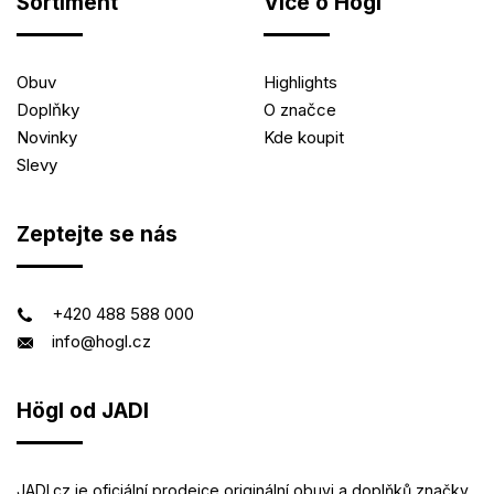
Sortiment
Více o Högl
Obuv
Highlights
Doplňky
O značce
Novinky
Kde koupit
Slevy
Zeptejte se nás
+420 488 588 000
info@hogl.cz
Högl od JADI
JADI.cz je oficiální prodejce originální obuvi a doplňků značky