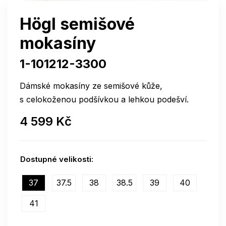
Högl semišové
mokasíny
1-101212-3300
Dámské mokasíny ze semišové kůže,
s celokoženou podšívkou a lehkou podešví.
4 599 Kč
Dostupné velikosti:
37
37.5
38
38.5
39
40
41