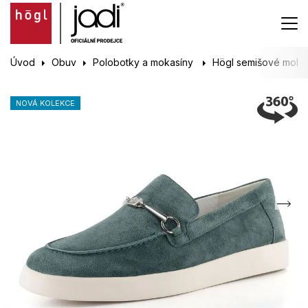
Úvod
Obuv
Polobotky a mokasíny
Högl semišové moka
NOVÁ KOLEKCE