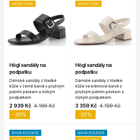
AKČNÍ CENA
AKČNÍ CENA
Högl sandály na
Högl sandály na
podpatku
podpatku
Dámské sandály z hladké
Dámské sandály z hladké
kůže v černé barvě s pružným
kůže ve krémové barvě s
patním páskem a nízkým
pružným patním páskem a
podpatkem.
nízkým podpatkem.
2 939 Kč
4 199 Kč
3 359 Kč
4 199 Kč
-30%
-20%
NOVÁ KOLEKCE
NOVÁ KOLEKCE
AKČNÍ CENA
AKČNÍ CENA