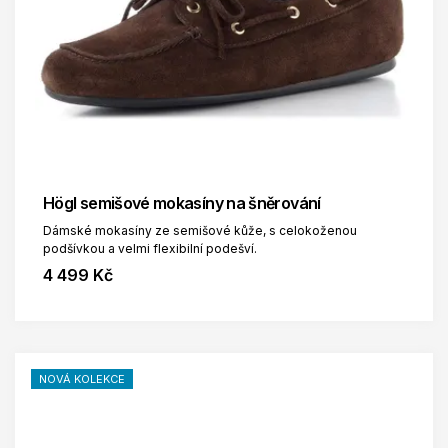
Högl semišové mokasíny na šněrování
Dámské mokasíny ze semišové kůže, s celokoženou
podšívkou a velmi flexibilní podešví.
4 499 Kč
NOVÁ KOLEKCE