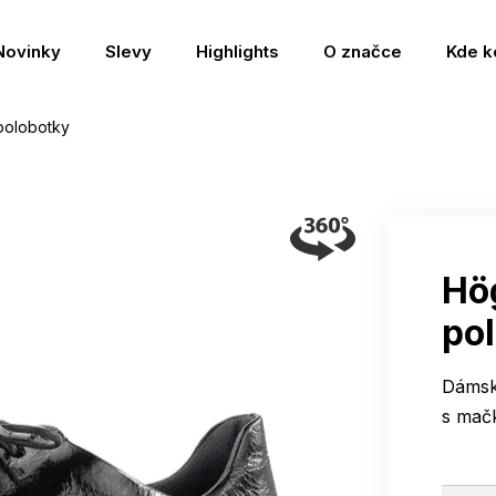
Novinky
Slevy
Highlights
O značce
Kde k
polobotky
Hö
po
Dámsk
s mačk