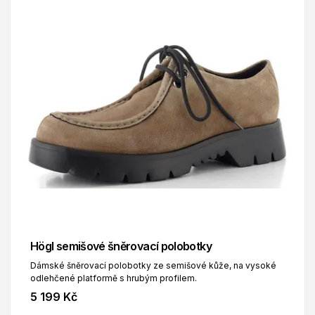
Högl semišové šněrovací polobotky
Dámské šněrovací polobotky ze semišové kůže, na vysoké
odlehčené platformě s hrubým profilem.
5 199 Kč