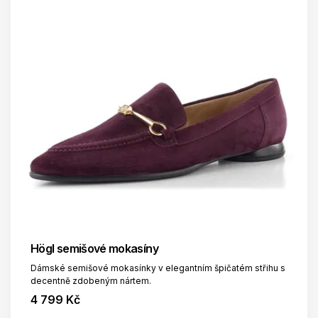
Högl semišové mokasíny
Dámské semišové mokasínky v elegantním špičatém střihu s
decentně zdobeným nártem.
4 799 Kč