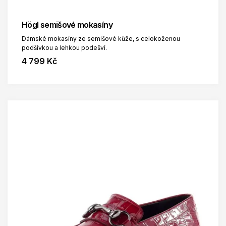
Högl semišové mokasíny
Dámské mokasíny ze semišové kůže, s celokoženou
podšívkou a lehkou podešví.
4 799 Kč