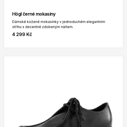
Högl černé mokasíny
Dámské kožené mokasínky v jednoduchém elegantním
střihu s decentně zdobeným nártem.
4 299 Kč