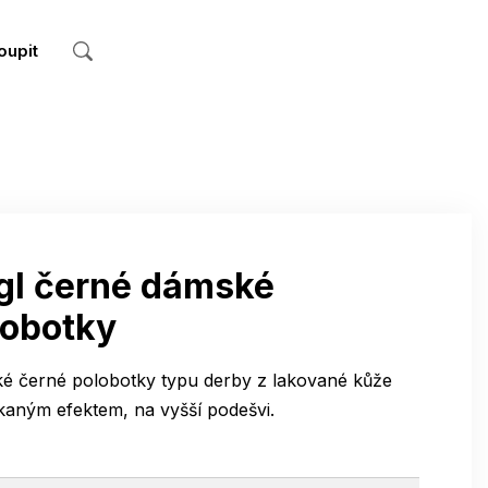
oupit
gl černé dámské
lobotky
é černé polobotky typu derby z lakované kůže
aným efektem, na vyšší podešvi.