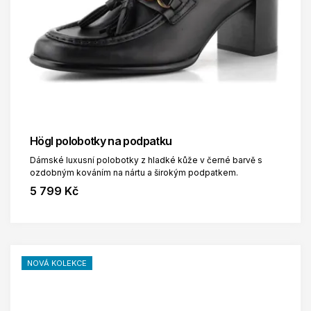
Högl polobotky na podpatku
Dámské luxusní polobotky z hladké kůže v černé barvě s
ozdobným kováním na nártu a širokým podpatkem.
5 799 Kč
NOVÁ KOLEKCE