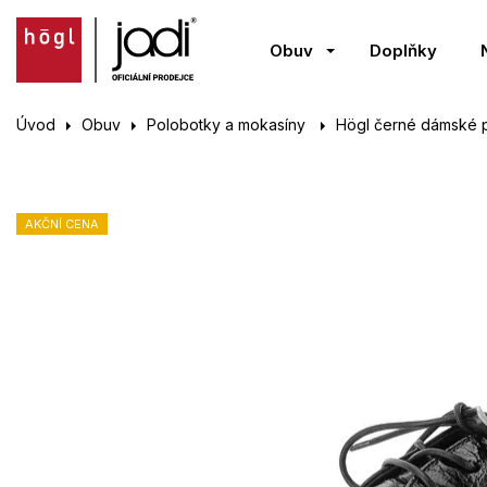
Obuv
Doplňky
Úvod
Obuv
Polobotky a mokasíny
Högl černé dámské 
AKČNÍ CENA