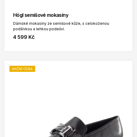
Högl semišové mokasíny
Dámské mokasíny ze semišové kůže, s celokoženou
podšívkou a lehkou podešví.
4 599 Kč
AKČNÍ CENA