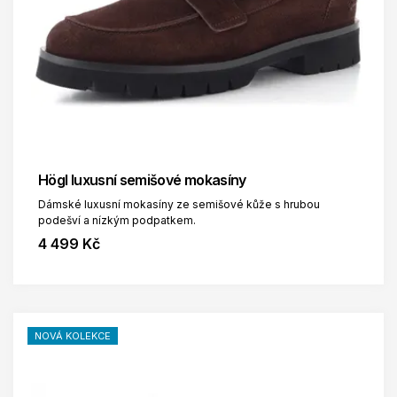
Högl luxusní semišové mokasíny
Dámské luxusní mokasíny ze semišové kůže s hrubou
podešví a nízkým podpatkem.
4 499 Kč
NOVÁ KOLEKCE