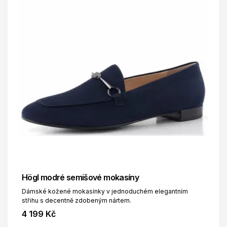
Högl modré semišové mokasíny
Dámské kožené mokasínky v jednoduchém elegantním
střihu s decentně zdobeným nártem.
4 199 Kč