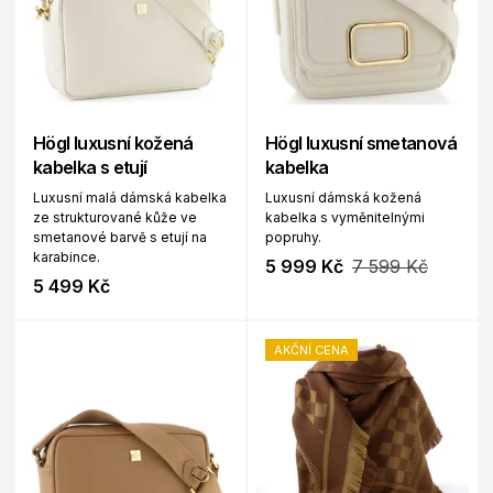
Högl luxusní kožená
Högl luxusní smetanová
kabelka s etují
kabelka
Luxusní malá dámská kabelka
Luxusní dámská kožená
ze strukturované kůže ve
kabelka s vyměnitelnými
smetanové barvě s etují na
popruhy.
karabince.
5 999 Kč
7 599 Kč
5 499 Kč
AKČNÍ CENA