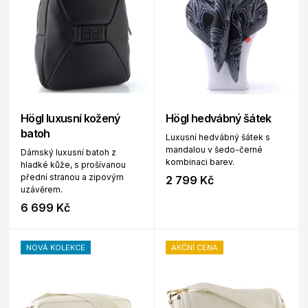
Högl luxusní kožený
Högl hedvábný šátek
batoh
Luxusní hedvábný šátek s
mandalou v šedo-černé
Dámský luxusní batoh z
kombinaci barev.
hladké kůže, s prošívanou
přední stranou a zipovým
2 799 Kč
uzávěrem.
6 699 Kč
NOVÁ KOLEKCE
AKČNÍ CENA