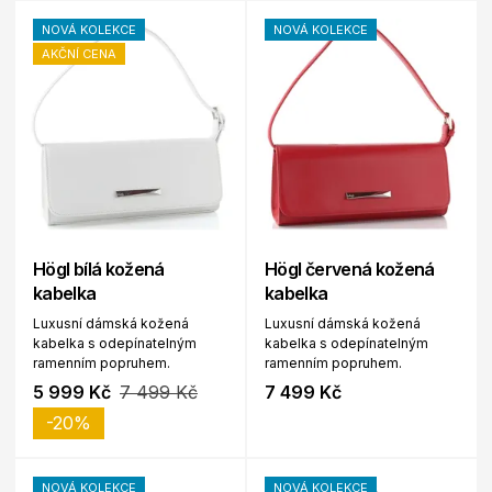
NOVÁ KOLEKCE
NOVÁ KOLEKCE
AKČNÍ CENA
Högl bílá kožená
Högl červená kožená
kabelka
kabelka
Luxusní dámská kožená
Luxusní dámská kožená
kabelka s odepínatelným
kabelka s odepínatelným
ramenním popruhem.
ramenním popruhem.
5 999 Kč
7 499 Kč
7 499 Kč
-20%
NOVÁ KOLEKCE
NOVÁ KOLEKCE