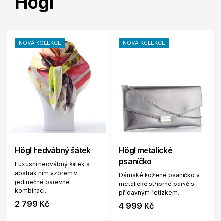
Högl
NOVÁ KOLEKCE
NOVÁ KOLEKCE
Högl hedvábný šátek
Högl metalické
psaníčko
Luxusní hedvábný šátek s
abstraktním vzorem v
Dámské kožené psaníčko v
jedinečné barevné
metalické stříbrné barvě s
kombinaci.
přídavným řetízkem.
2 799 Kč
4 999 Kč