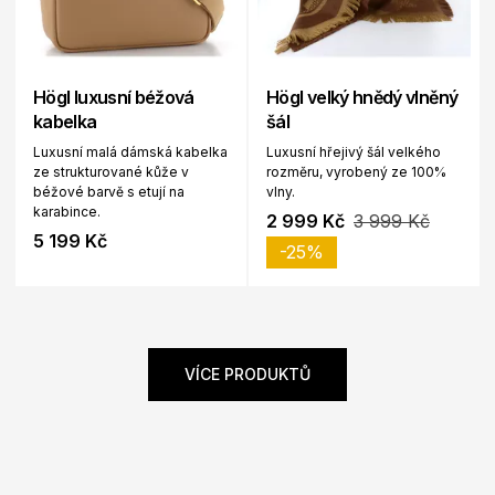
Högl luxusní béžová
Högl velký hnědý vlněný
kabelka
šál
Luxusní malá dámská kabelka
Luxusní hřejivý šál velkého
ze strukturované kůže v
rozměru, vyrobený ze 100%
béžové barvě s etují na
vlny.
karabince.
2 999 Kč
3 999 Kč
5 199 Kč
-25%
VÍCE PRODUKTŮ