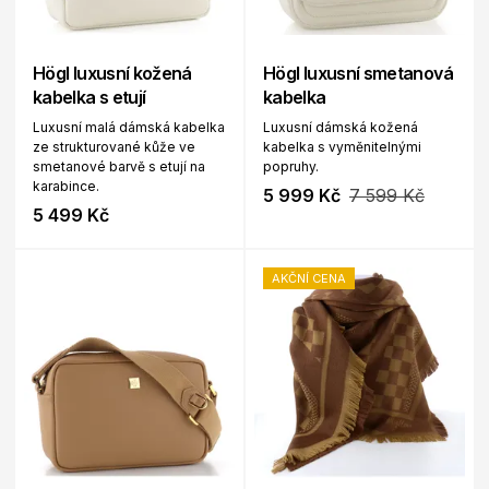
Högl luxusní kožená
Högl luxusní smetanová
kabelka s etují
kabelka
Luxusní malá dámská kabelka
Luxusní dámská kožená
ze strukturované kůže ve
kabelka s vyměnitelnými
smetanové barvě s etují na
popruhy.
karabince.
5 999 Kč
7 599 Kč
5 499 Kč
AKČNÍ CENA