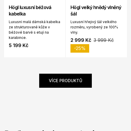
Högl luxusní béžová
Högl velký hnědý vlněný
kabelka
šál
Luxusní malá dámská kabelka
Luxusní hřejivý šál velkého
ze strukturované kůže v
rozměru, vyrobený ze 100%
béžové barvě s etují na
vlny.
karabince.
2 999 Kč
3 999 Kč
5 199 Kč
-25%
VÍCE PRODUKTŮ