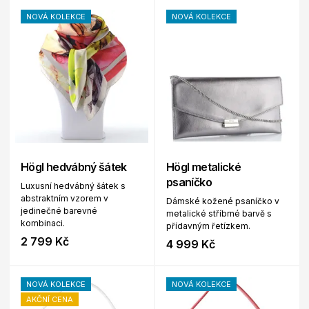
NOVÁ KOLEKCE
NOVÁ KOLEKCE
Högl hedvábný šátek
Högl metalické
psaníčko
Luxusní hedvábný šátek s
abstraktním vzorem v
Dámské kožené psaníčko v
jedinečné barevné
metalické stříbrné barvě s
kombinaci.
přídavným řetízkem.
2 799 Kč
4 999 Kč
NOVÁ KOLEKCE
NOVÁ KOLEKCE
AKČNÍ CENA