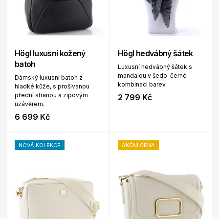
Högl luxusní kožený
Högl hedvábný šátek
batoh
Luxusní hedvábný šátek s
mandalou v šedo-černé
Dámský luxusní batoh z
kombinaci barev.
hladké kůže, s prošívanou
přední stranou a zipovým
2 799 Kč
uzávěrem.
6 699 Kč
NOVÁ KOLEKCE
AKČNÍ CENA