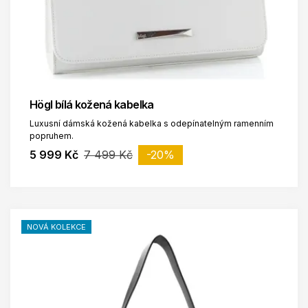
Högl bílá kožená kabelka
Luxusní dámská kožená kabelka s odepínatelným ramenním
popruhem.
5 999 Kč
7 499 Kč
-20%
NOVÁ KOLEKCE