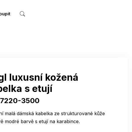
oupit
gl luxusní kožená
elka s etují
47220-3500
ní malá dámská kabelka ze strukturované kůže
ě modré barvě s etují na karabince.