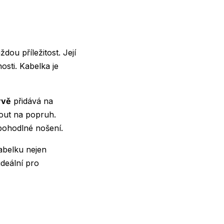
dou příležitost. Její
osti. Kabelka je
rvě
přidává na
nout na popruh.
 pohodlné nošení.
kabelku nejen
ideální pro