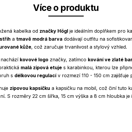
Více o produktu
ožená kabelka od
značky Högl
je ideálním doplňkem pro kaž
střih
a
tmavě modrá barva
dodávají outfitu na sofistikovan
turované kůže
, což zaručuje trvanlivost a stylový vzhled.
e nachází
kovové logo
značky, zatímco
kování ve zlaté ba
 praktická
malá zipová etuje
s karabinkou, kterou lze přip
opruh s
délkovou regulací
v rozmezí 110 - 150 cm zajišťuje
rnuje
zipovou kapsičku
a kapsičku na mobil, což činí tuto 
ční. S rozměry 22 cm šířka, 15 cm výška a 8 cm hloubka je 