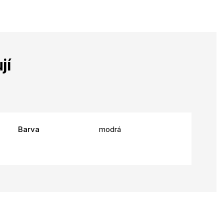
jí
Barva
modrá