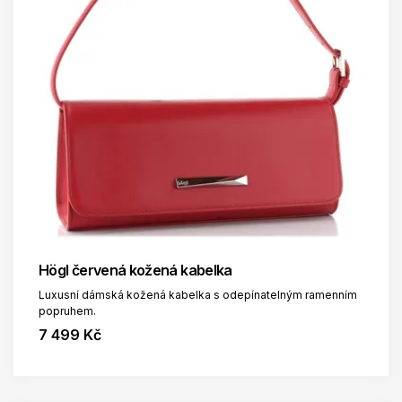
Högl červená kožená kabelka
Luxusní dámská kožená kabelka s odepínatelným ramenním
popruhem.
7 499 Kč