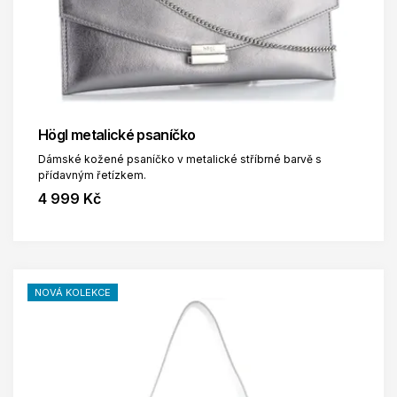
Högl metalické psaníčko
Dámské kožené psaníčko v metalické stříbrné barvě s
přídavným řetízkem.
4 999 Kč
NOVÁ KOLEKCE