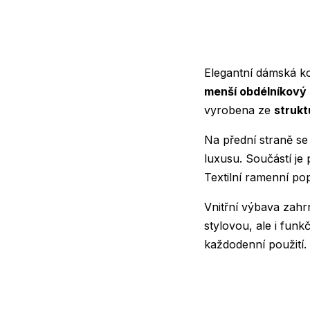
Elegantní dámská k
menší obdélníkový 
vyrobena ze
struk
Na přední straně s
luxusu. Součástí je
Textilní ramenní p
Vnitřní výbava zah
stylovou, ale i funk
každodenní použití.