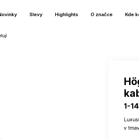
Novinky
Slevy
Highlights
O značce
Kde k
tují
Hö
kab
1-1
Luxus
v tmav