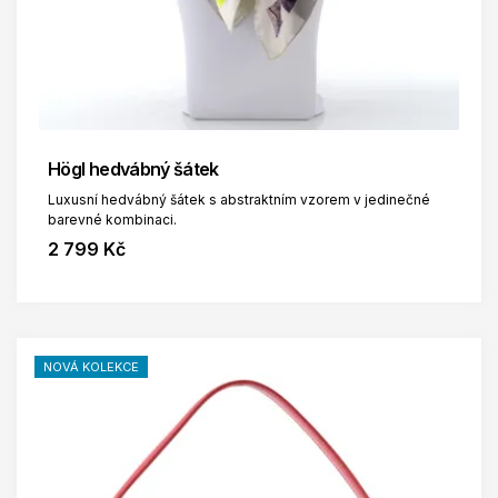
Högl hedvábný šátek
Luxusní hedvábný šátek s abstraktním vzorem v jedinečné
barevné kombinaci.
2 799 Kč
NOVÁ KOLEKCE