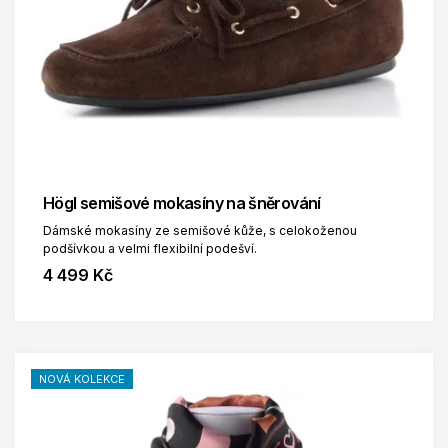
Högl semišové mokasíny na šněrování
Dámské mokasíny ze semišové kůže, s celokoženou
podšívkou a velmi flexibilní podešví.
4 499 Kč
NOVÁ KOLEKCE