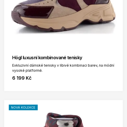
Högl luxusní kombinované tenisky
Exkluzivní dámské tenisky v líbivé kombinaci barev, na módní
vysoké platformě.
6 199 Kč
NOVÁ KOLEKCE