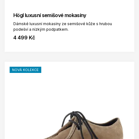
Högl luxusní semišové mokasíny
Dámské luxusní mokasíny ze semišové kůže s hrubou
podešví a nízkým podpatkem.
4 499 Kč
NOVÁ KOLEKCE