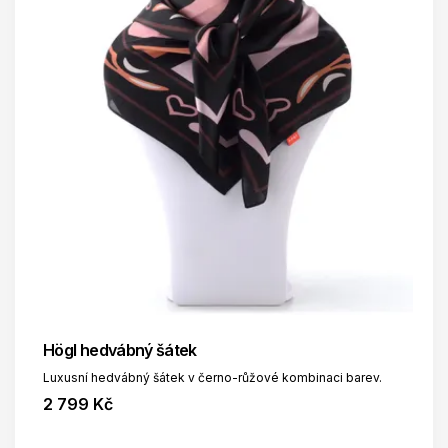
Högl hedvábný šátek
Luxusní hedvábný šátek v černo-růžové kombinaci barev.
2 799 Kč