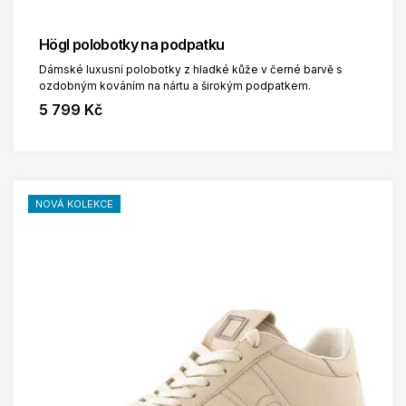
Högl polobotky na podpatku
Dámské luxusní polobotky z hladké kůže v černé barvě s
ozdobným kováním na nártu a širokým podpatkem.
5 799 Kč
NOVÁ KOLEKCE