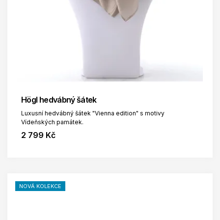
Högl hedvábný šátek
Luxusní hedvábný šátek "Vienna edition" s motivy
Vídeňských památek.
2 799 Kč
NOVÁ KOLEKCE