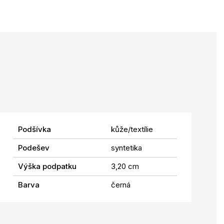
Podšívka
kůže/textílie
Podešev
syntetika
Výška podpatku
3,20 cm
Barva
černá