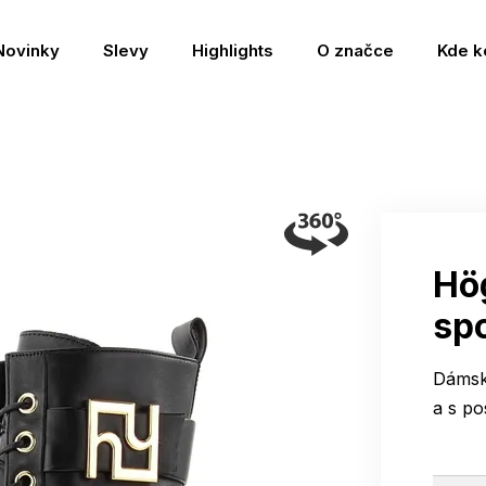
Novinky
Slevy
Highlights
O značce
Kde k
Hög
sp
Dámský
a s po