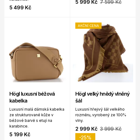
5 999 Kč
7 599 Kč
5 499 Kč
AKČNÍ CENA
Högl luxusní béžová
Högl velký hnědý vlněný
kabelka
šál
Luxusní malá dámská kabelka
Luxusní hřejivý šál velkého
ze strukturované kůže v
rozměru, vyrobený ze 100%
béžové barvě s etují na
vlny.
karabince.
2 999 Kč
3 999 Kč
5 199 Kč
-25%