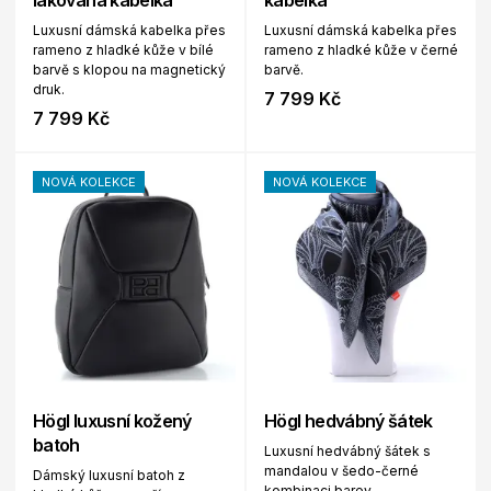
lakovaná kabelka
kabelka
Luxusní dámská kabelka přes
Luxusní dámská kabelka přes
rameno z hladké kůže v bílé
rameno z hladké kůže v černé
barvě s klopou na magnetický
barvě.
druk.
7 799 Kč
7 799 Kč
NOVÁ KOLEKCE
NOVÁ KOLEKCE
Högl luxusní kožený
Högl hedvábný šátek
batoh
Luxusní hedvábný šátek s
mandalou v šedo-černé
Dámský luxusní batoh z
kombinaci barev.