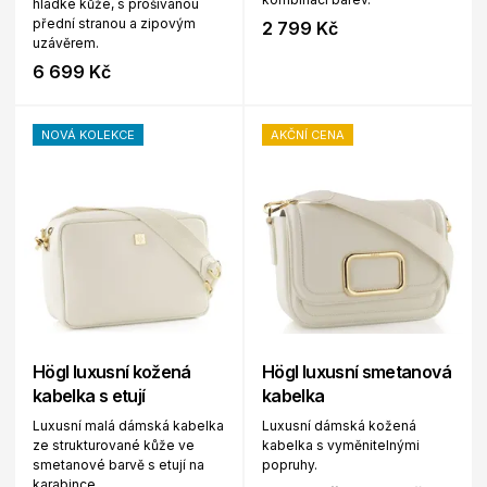
hladké kůže, s prošívanou
přední stranou a zipovým
2 799 Kč
uzávěrem.
6 699 Kč
NOVÁ KOLEKCE
AKČNÍ CENA
Högl luxusní kožená
Högl luxusní smetanová
kabelka s etují
kabelka
Luxusní malá dámská kabelka
Luxusní dámská kožená
ze strukturované kůže ve
kabelka s vyměnitelnými
smetanové barvě s etují na
popruhy.
karabince.