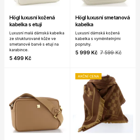
Högl luxusní kožená
Högl luxusní smetanová
kabelka s etují
kabelka
Luxusní malá dámská kabelka
Luxusní dámská kožená
ze strukturované kůže ve
kabelka s vyměnitelnými
smetanové barvě s etují na
popruhy.
karabince.
5 999 Kč
7 599 Kč
5 499 Kč
AKČNÍ CENA