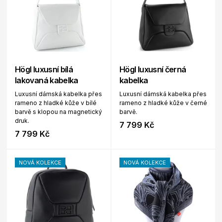
Högl luxusní bílá
Högl luxusní černá
lakovaná kabelka
kabelka
Luxusní dámská kabelka přes
Luxusní dámská kabelka přes
rameno z hladké kůže v bílé
rameno z hladké kůže v černé
barvě s klopou na magnetický
barvě.
druk.
7 799 Kč
7 799 Kč
NOVÁ KOLEKCE
NOVÁ KOLEKCE