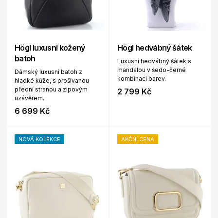
Högl luxusní kožený
Högl hedvábný šátek
batoh
Luxusní hedvábný šátek s
mandalou v šedo-černé
Dámský luxusní batoh z
kombinaci barev.
hladké kůže, s prošívanou
přední stranou a zipovým
2 799 Kč
uzávěrem.
6 699 Kč
NOVÁ KOLEKCE
AKČNÍ CENA