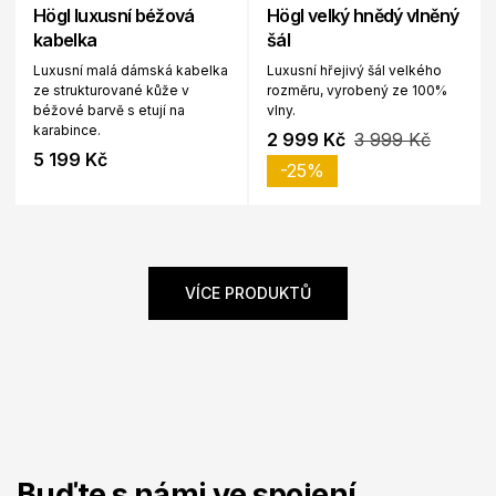
Högl luxusní béžová
Högl velký hnědý vlněný
kabelka
šál
Luxusní malá dámská kabelka
Luxusní hřejivý šál velkého
ze strukturované kůže v
rozměru, vyrobený ze 100%
béžové barvě s etují na
vlny.
karabince.
2 999 Kč
3 999 Kč
5 199 Kč
-25%
VÍCE PRODUKTŮ
Buďte s námi ve spojení