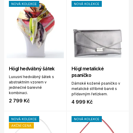
NOVÁ KOLEKCE
NOVÁ KOLEKCE
Högl hedvábný šátek
Högl metalické
psaníčko
Luxusní hedvábný šátek s
abstraktním vzorem v
Dámské kožené psaníčko v
jedinečné barevné
metalické stříbrné barvě s
kombinaci.
přídavným řetízkem.
2 799 Kč
4 999 Kč
NOVÁ KOLEKCE
NOVÁ KOLEKCE
AKČNÍ CENA