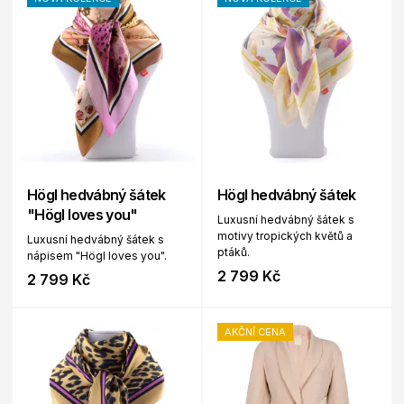
Högl hedvábný šátek
Högl hedvábný šátek
"Högl loves you"
Luxusní hedvábný šátek s
motivy tropických květů a
Luxusní hedvábný šátek s
ptáků.
nápisem "Högl loves you".
2 799 Kč
2 799 Kč
AKČNÍ CENA