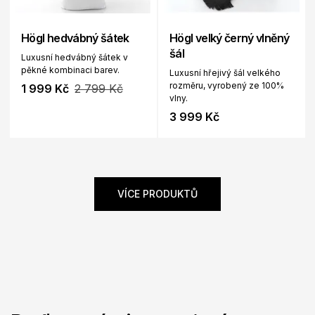
Högl hedvábný šátek
Högl velký černý vlněný
šál
Luxusní hedvábný šátek v
pěkné kombinaci barev.
Luxusní hřejivý šál velkého
rozměru, vyrobený ze 100%
1 999 Kč
2 799 Kč
vlny.
3 999 Kč
VÍCE PRODUKTŮ