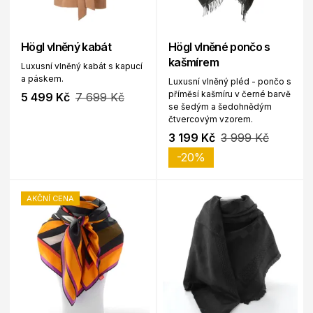
Högl vlněný kabát
Högl vlněné pončo s
kašmírem
Luxusní vlněný kabát s kapucí
a páskem.
Luxusní vlněný pléd - pončo s
příměsí kašmíru v černé barvě
5 499 Kč
7 699 Kč
se šedým a šedohnědým
čtvercovým vzorem.
3 199 Kč
3 999 Kč
-20%
AKČNÍ CENA