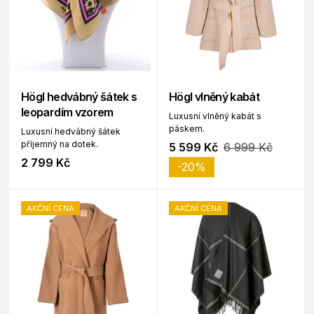
Högl hedvábný šátek s
Högl vlněný kabát
leopardím vzorem
Luxusní vlněný kabát s
páskem.
Luxusní hedvábný šátek
příjemný na dotek.
5 599 Kč
6 999 Kč
2 799 Kč
-20%
AKČNÍ CENA
AKČNÍ CENA