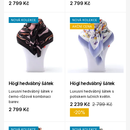
2 799 Kč
2 799 Kč
NOVÁ KOLEKCE
NOVÁ KOLEKCE
AKČNÍ CENA
Högl hedvábný šátek
Högl hedvábný šátek
Luxusní hedvábný šátek v
Luxusní hedvábný šátek s
černo-růžové kombinaci
potiskem lučních květin.
barev.
2 239 Kč
2 799 Kč
2 799 Kč
-20%
NOVÁ KOLEKCE
NOVÁ KOLEKCE