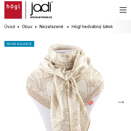
Úvod
Obuv
Nezařazené
Högl hedvábný šátek
NOVÁ KOLEKCE