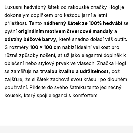
Luxusní hedvábný šátek od rakouské značky Högl je
dokonalým doplňkem pro každou jarní a letní
příležitost. Tento
nádherný šátek ze 100% hedvábí
se
pyšní
originálním motivem čtvercové mandaly
a
odstíny béžové barvy
, které snadno doladí váš outfit.
S rozměry
100 x 100 cm
nabízí ideální velikost pro
různé způsoby nošení, ať už jako elegantní doplněk k
oblečení nebo stylový prvek ve vlasech. Značka Högl
se zaměřuje na
trvalou kvalitu a udržitelnost
, což
zajišťuje, že si šátek zachová svou krásu i po dlouhém
používání. Přidejte do svého šatníku tento jedinečný
kousek, který spojí eleganci s komfortem.