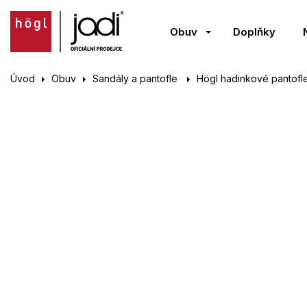
Obuv
Doplňky
Úvod
Obuv
Sandály a pantofle
Högl hadinkové pantofl