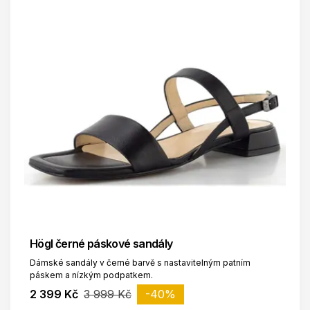
Högl černé páskové sandály
Dámské sandály v černé barvě s nastavitelným patním
páskem a nízkým podpatkem.
2 399 Kč
3 999 Kč
-40%