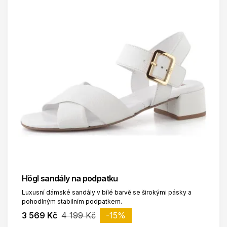
Högl sandály na podpatku
Luxusní dámské sandály v bílé barvě se širokými pásky a
pohodlným stabilním podpatkem.
3 569 Kč
4 199 Kč
-15%