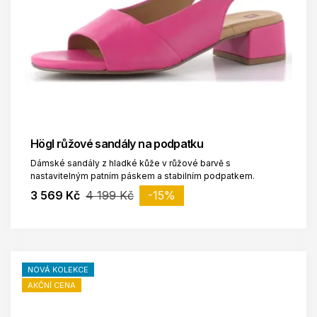
Högl růžové sandály na podpatku
Dámské sandály z hladké kůže v růžové barvě s
nastavitelným patním páskem a stabilním podpatkem.
3 569 Kč
4 199 Kč
-15%
NOVÁ KOLEKCE
AKČNÍ CENA