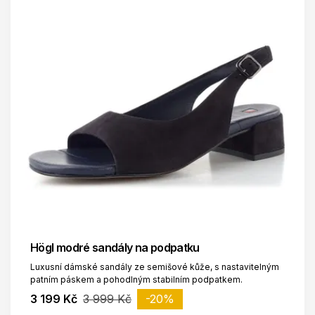
Högl modré sandály na podpatku
Luxusní dámské sandály ze semišové kůže, s nastavitelným
patním páskem a pohodlným stabilním podpatkem.
3 199 Kč
3 999 Kč
-20%