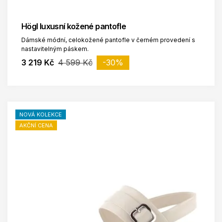
Högl luxusní kožené pantofle
Dámské módní, celokožené pantofle v černém provedení s
nastavitelným páskem.
3 219 Kč
4 599 Kč
-30%
NOVÁ KOLEKCE
AKČNÍ CENA