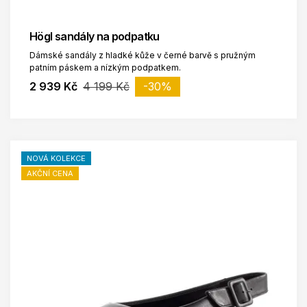
Högl sandály na podpatku
Dámské sandály z hladké kůže v černé barvě s pružným
patním páskem a nízkým podpatkem.
2 939 Kč
4 199 Kč
-30%
NOVÁ KOLEKCE
AKČNÍ CENA