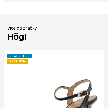
Více od značky
Högl
NOVÁ KOLEKCE
AKČNÍ CENA