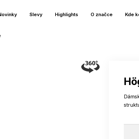
Novinky
Slevy
Highlights
O značce
Kde k
e
Hö
Dámské
struk