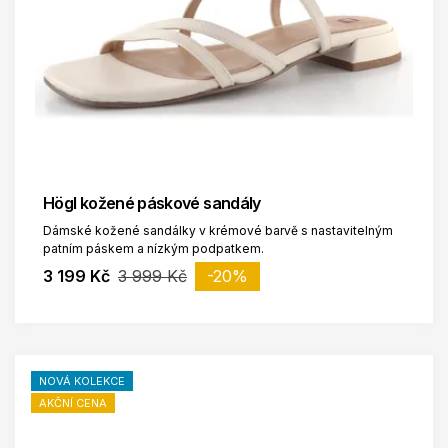
Högl kožené páskové sandály
Dámské kožené sandálky v krémové barvě s nastavitelným
patním páskem a nízkým podpatkem.
3 199 Kč
3 999 Kč
-20%
NOVÁ KOLEKCE
AKČNÍ CENA