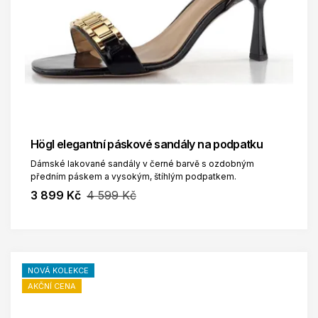
Högl elegantní páskové sandály na podpatku
Dámské lakované sandály v černé barvě s ozdobným
předním páskem a vysokým, štíhlým podpatkem.
3 899 Kč
4 599 Kč
NOVÁ KOLEKCE
AKČNÍ CENA