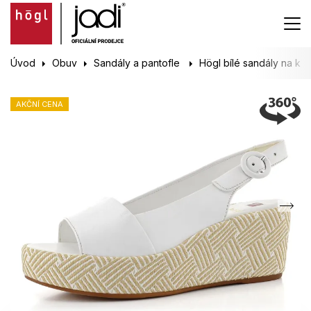
Úvod
Obuv
Sandály a pantofle
Högl bílé sandály na klí
AKČNÍ CENA