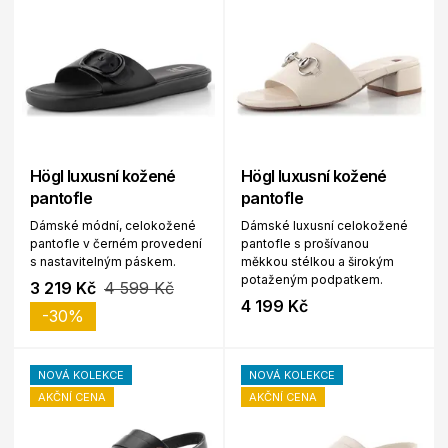
Högl luxusní kožené
Högl luxusní kožené
pantofle
pantofle
Dámské módní, celokožené
Dámské luxusní celokožené
pantofle v černém provedení
pantofle s prošívanou
s nastavitelným páskem.
měkkou stélkou a širokým
potaženým podpatkem.
3 219 Kč
4 599 Kč
4 199 Kč
-30%
NOVÁ KOLEKCE
NOVÁ KOLEKCE
AKČNÍ CENA
AKČNÍ CENA