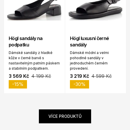
Högl sandály na
Högl luxusní černé
podpatku
sandály
Dámské sandály z hladké
Dámské módní a velmi
kůže v černé barvě s
pohodlné sandály v
nastavitelným patním páskem
jednoduchém černém
a stabilním podpatkem.
provedení.
3 569 Kč
4 199 Kč
3 219 Kč
4 599 Kč
-15%
-30%
VÍCE PRODUKTŮ