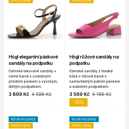
AKČNÍ CENA
AKČNÍ CENA
Högl elegantní páskové
Högl růžové sandály na
sandály na podpatku
podpatku
Dámské lakované sandály v
Dámské sandály z hladké
černé barvě s ozdobným
kůže v růžové barvě s
předním páskem a vysokým,
nastavitelným patním páskem
štíhlým podpatkem.
a stabilním podpatkem.
3 899 Kč
4 599 Kč
3 569 Kč
4 199 Kč
-15%
NOVÁ KOLEKCE
NOVÁ KOLEKCE
AKČNÍ CENA
AKČNÍ CENA