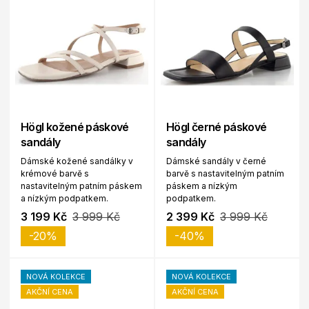
Högl kožené páskové
Högl černé páskové
sandály
sandály
Dámské kožené sandálky v
Dámské sandály v černé
krémové barvě s
barvě s nastavitelným patním
nastavitelným patním páskem
páskem a nízkým
a nízkým podpatkem.
podpatkem.
3 199 Kč
3 999 Kč
2 399 Kč
3 999 Kč
-20%
-40%
NOVÁ KOLEKCE
NOVÁ KOLEKCE
AKČNÍ CENA
AKČNÍ CENA