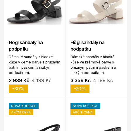
Högl sandály na
Högl sandály na
podpatku
podpatku
Dámské sandály z hladké
Dámské sandály z hladké
kůže v černé barvě s pružným
kůže ve krémové barvě s
patním páskem a nízkým
pružným patním páskem a
podpatkem.
nízkým podpatkem.
2 939 Kč
4 199 Kč
3 359 Kč
4 199 Kč
-30%
-20%
NOVÁ KOLEKCE
NOVÁ KOLEKCE
AKČNÍ CENA
AKČNÍ CENA