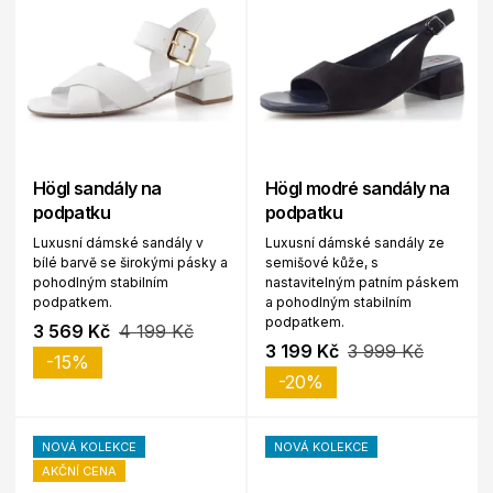
Högl sandály na
Högl modré sandály na
podpatku
podpatku
Luxusní dámské sandály v
Luxusní dámské sandály ze
bílé barvě se širokými pásky a
semišové kůže, s
pohodlným stabilním
nastavitelným patním páskem
podpatkem.
a pohodlným stabilním
podpatkem.
3 569 Kč
4 199 Kč
3 199 Kč
3 999 Kč
-15%
-20%
NOVÁ KOLEKCE
NOVÁ KOLEKCE
AKČNÍ CENA