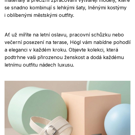
materiály a precizní zpracování vytvářejí modely, které
se snadno kombinují s lehkými šaty, lněnými kostýmy
i oblíbenými městskými outfity.
Ať už míříte na letní oslavu, pracovní schůzku nebo
večerní posezení na terase, Högl vám nabídne pohodlí
a eleganci v každém kroku. Objevte kolekci, která
podtrhne vaši přirozenou ženskost a dodá každému
letnímu outfitu nádech luxusu.