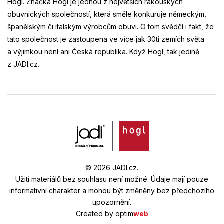
Högl. Značka Högl je jednou z největších rakouských
obuvnických společností, která směle konkuruje německým,
španělským či italským výrobcům obuvi. O tom svědčí i fakt, že
tato společnost je zastoupena ve více jak 30ti zemích světa
a výjimkou není ani Česká republika. Když Högl, tak jedině
z JADI.cz.
© 2026
JADI.cz
.
Užití materiálů bez souhlasu není možné.
Údaje mají pouze
informativní charakter a mohou být změněny bez předchozího
upozornění.
Created by
optim
web