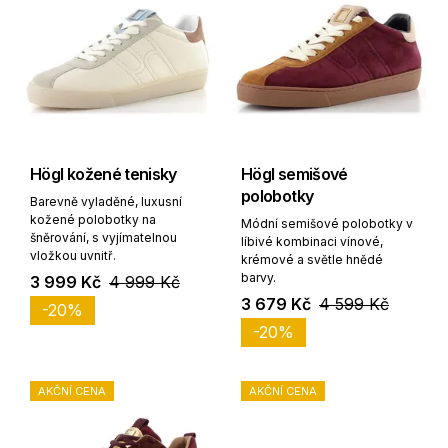
Högl kožené tenisky
Högl semišové
polobotky
Barevně vyladěné, luxusní
kožené polobotky na
Módní semišové polobotky v
šněrování, s vyjímatelnou
líbivé kombinaci vínové,
vložkou uvnitř.
krémové a světle hnědé
barvy.
3 999 Kč
4 999 Kč
3 679 Kč
4 599 Kč
-20%
-20%
AKČNÍ CENA
AKČNÍ CENA