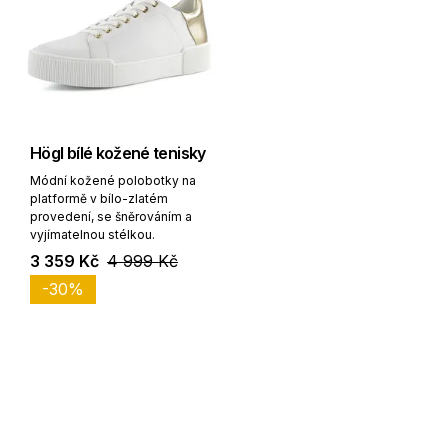
Högl bílé kožené tenisky
Módní kožené polobotky na
platformě v bílo-zlatém
provedení, se šněrováním a
vyjímatelnou stélkou.
3 359 Kč
4 999 Kč
-30%