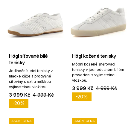
Högl síťované bílé
Högl kožené tenisky
tenisky
Módní kožené šněrovací
tenisky v jednoduchém bílém
Jedinečné letní tenisky z
provedení s vyjímatelnou
hladké kůže a prodyšné
vložkou.
síťoviny s extra měkkou
vyjímatelnou vložkou.
3 999 Kč
4 999 Kč
3 999 Kč
4 999 Kč
-20%
-20%
AKČNÍ CENA
AKČNÍ CENA