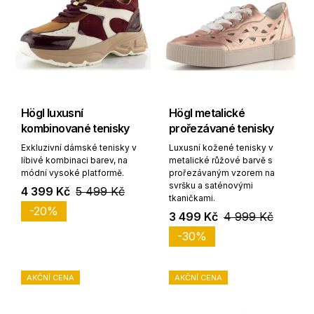
Högl luxusní
Högl metalické
kombinované tenisky
prořezávané tenisky
Exkluzivní dámské tenisky v
Luxusní kožené tenisky v
líbivé kombinaci barev, na
metalické růžové barvě s
módní vysoké platformě.
prořezávaným vzorem na
svršku a saténovými
4 399 Kč
5 499 Kč
tkaničkami.
-20%
3 499 Kč
4 999 Kč
-30%
AKČNÍ CENA
AKČNÍ CENA