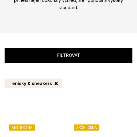
přinesl nejen dokonalý vzhled, ale i pohodlí a vysoký
standard.
FILTROVAT
Tenisky & sneakers
AKČNÍ CENA
AKČNÍ CENA