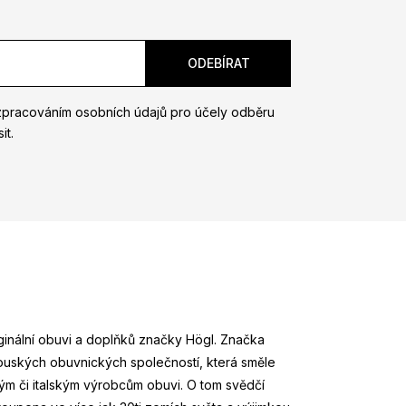
zpracováním osobních údajů pro účely odběru
it.
riginální obuvi a doplňků značky Högl. Značka
kouských obuvnických společností, která směle
m či italským výrobcům obuvi. O tom svědčí