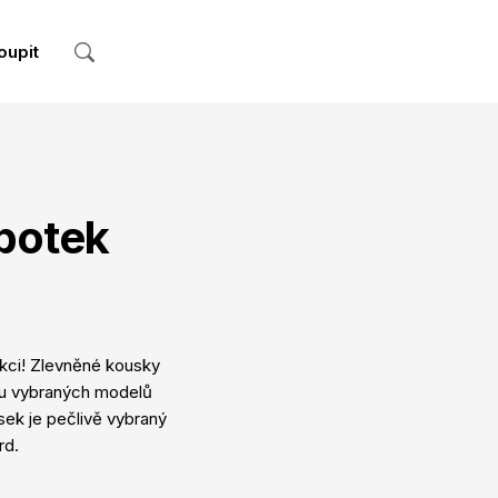
oupit
botek
akci! Zlevněné kousky
ídku vybraných modelů
sek je pečlivě vybraný
rd.