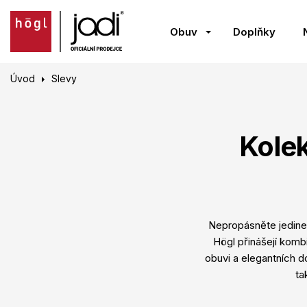
Obuv
Doplňky
Úvod
Slevy
Kole
Nepropásněte jedineč
Högl přinášejí kombi
obuvi a elegantních d
ta