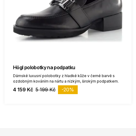
Högl polobotky na podpatku
Dámské luxusní polobotky z hladké kůže v černé barvě s
ozdobným kováním na nártu a nízkým, širokým podpatkem.
4 159 Kč
5 199 Kč
-20%