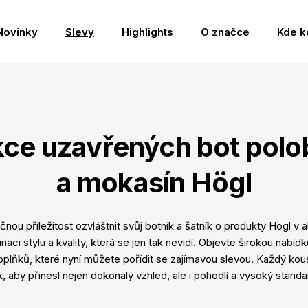
Novinky
Slevy
Highlights
O značce
Kde k
kce uzavřených bot polo
a mokasín Högl
nou příležitost ozvláštnit svůj botník a šatník o produkty Hogl v 
naci stylu a kvality, která se jen tak nevidí. Objevte širokou nab
oplňků, které nyní můžete pořídit se zajímavou slevou. Každý kou
k, aby přinesl nejen dokonalý vzhled, ale i pohodlí a vysoký standa