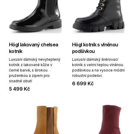
Högl lakovaný chelsea
Högl kotník s vlněnou
kotník
podšívkou
Luxusní dámský nevyteplený
Luxusní dámský šněrovací
kotník z lakované kůže v
kotník s velmi teplou vlněnou
černé barvě, s širokou
podšívkou a na vysoce módní
pruženkou a zipem pro
robustní podešvi.
snadné obutí
6 699 Kč
5 499 Kč