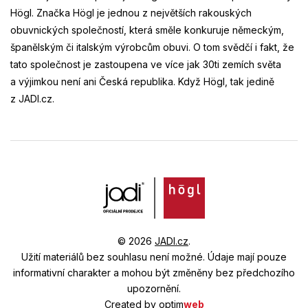
Högl. Značka Högl je jednou z největších rakouských
obuvnických společností, která směle konkuruje německým,
španělským či italským výrobcům obuvi. O tom svědčí i fakt, že
tato společnost je zastoupena ve více jak 30ti zemích světa
a výjimkou není ani Česká republika. Když Högl, tak jedině
z JADI.cz.
© 2026
JADI.cz
.
Užití materiálů bez souhlasu není možné.
Údaje mají pouze
informativní charakter a mohou být změněny bez předchozího
upozornění.
Created by
optim
web