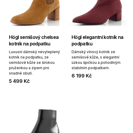
Högl semišový chelsea
Högl elegantní kotník na
kotník na podpatku
podpatku
Luxusní dámský nevyteplený
Dámský vínový kotník ze
kotník na podpatku, ze
semišové kůže, s elegantní
semišové kůže se širokou
úzkou špičkou a pohodlným
pruženkou a zipem pro
stabilním podpatkem.
snadné obutí.
6 199 Kč
5 499 Kč