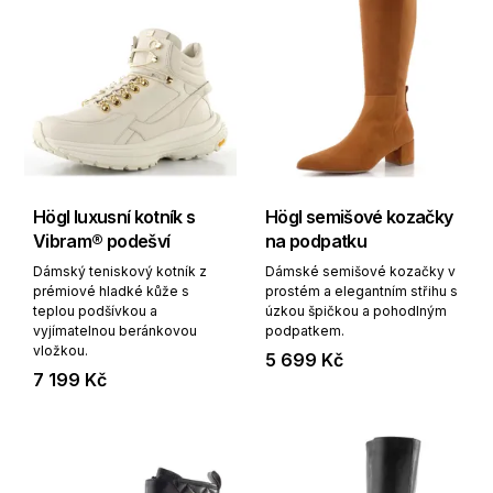
Högl luxusní kotník s
Högl semišové kozačky
Vibram® podešví
na podpatku
Dámský teniskový kotník z
Dámské semišové kozačky v
prémiové hladké kůže s
prostém a elegantním střihu s
teplou podšívkou a
úzkou špičkou a pohodlným
vyjímatelnou beránkovou
podpatkem.
vložkou.
5 699 Kč
7 199 Kč