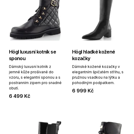
Högl luxusní kotník se
Högl hladké kožené
sponou
kozačky
Dámský luxusní kotník z
Dámské kožené kozačky v
jemné kůže prošívané do
elegantním špičatém střihu, s
vzoru, s elegantní sponou a s
pružnou vsadkou na lýtku a
postranním zipem pro snadné
pohodlným podpatkem.
obutí.
6 999 Kč
6 499 Kč