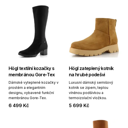
Högl textilní kozačky s
Högl zateplený kotník
membránou Gore-Tex
na hrubé podešvi
Dámské vyteplené kozačky v
Luxusní dámský semišový
prostém a elegantním
kotník se zipem, teplou
designu, vybavené funkční
vlněnou podšívkou a
membránou Gore-Tex.
termoizolační vložkou.
6 499 Kč
5 699 Kč