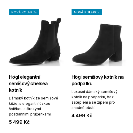
NOVÁ KOLEKCE
NOVÁ KOLEKCE
Högl elegantní
Högl semišový kotník na
semišový chelsea
podpatku
kotník
Luxusní dámský semišový
kotník na podpatku, bez
Dámský kotník ze semišové
zateplení a se zipem pro
kůže, s elegantní úzkou
snadné obutí.
špičkou a širokými
postranními pruženkami.
4 499 Kč
5 499 Kč